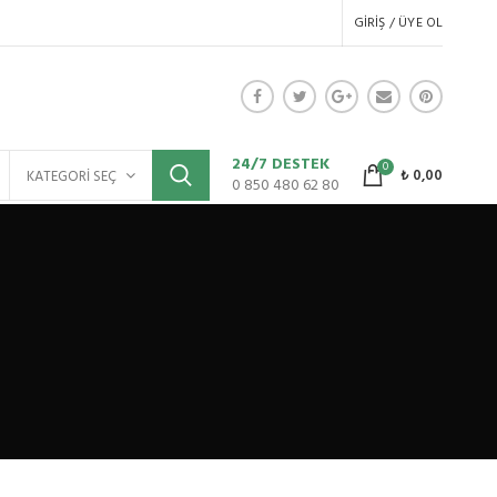
GIRIŞ / ÜYE OL
24/7 DESTEK
0
₺
0,00
KATEGORI SEÇ
0 850 480 62 80