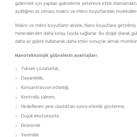
gidermek için yapılan gübreleme yeterince etkili olamamakta
açıklığının az olması, makro ve mikro boyutlardaki molekülle
Makro ve mikro boyutların aksine, Nano boyutlara getirilmiş e
minerallerden daha kolay fayda sağlarlar. Bu doğal olarak g
daha az gübre kullanarak daha etkin sonuçlar almak mümkün
Nanoteknolojik gübrelerin avantajları:
Yüksek çözünürlük,
Dayanıklılık,
Konsantrasyon etkinliği,
Kontrollü salınım,
Hedeflenen yere ulaştıktan sonra etkinlik gösterme,
Düşük ekotoksisite
Ekonomik
Verimlilik