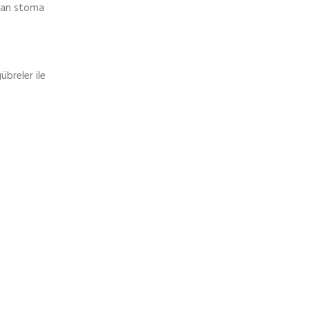
unan stoma
breler ile