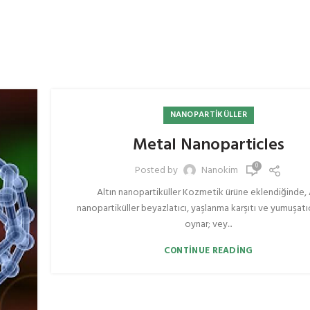
NANOPARTIKÜLLER
Metal Nanoparticles
0
Posted by
Nanokim
Altın nanopartiküller Kozmetik ürüne eklendiğinde,
nanopartiküller beyazlatıcı, yaşlanma karşıtı ve yumuşatıcı
oynar; vey...
CONTINUE READING