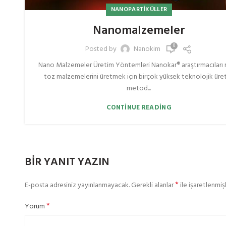
NANOPARTIKÜLLER
Nanomalzemeler
0
Posted by
Nanokim
Nano Malzemeler Üretim Yöntemleri Nanokar® araştırmacıları
toz malzemelerini üretmek için birçok yüksek teknolojik üre
metod...
CONTINUE READING
BIR YANIT YAZIN
*
E-posta adresiniz yayınlanmayacak.
Gerekli alanlar
ile işaretlenmişl
*
Yorum