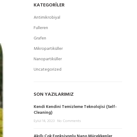
KATEGORILER
Antimikrobiyal
Fulleren
Grafen
Mikropartiküller
Nanopartiküller
Uncategorized
SON YAZILARIMIZ
Kendi Kendini Temizleme Teknolojisi (Self-
Cleaning)
Eylül 14, 2023
No Comments
Akıllı Çok Fonksiyonlu Nano Mürekkepler