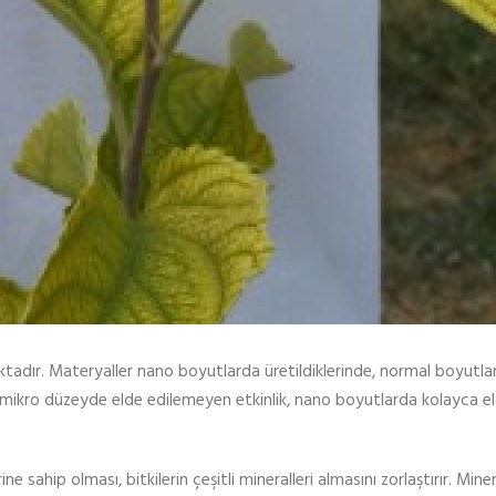
aktadır. Materyaller nano boyutlarda üretildiklerinde, normal boyutla
e mikro düzeyde elde edilemeyen etkinlik, nano boyutlarda kolayca e
sahip olması, bitkilerin çeşitli mineralleri almasını zorlaştırır. Minera