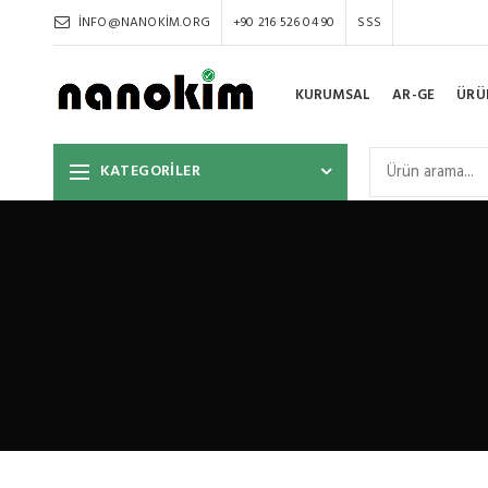
INFO@NANOKIM.ORG
+90 216 526 04 90
SSS
KURUMSAL
AR-GE
ÜRÜ
KATEGORİLER