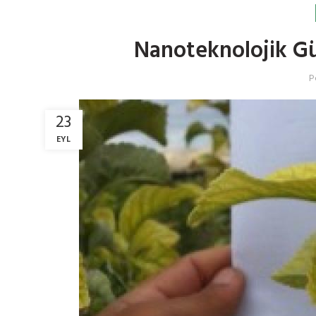
Nanoteknolojik Gü
P
23
EYL