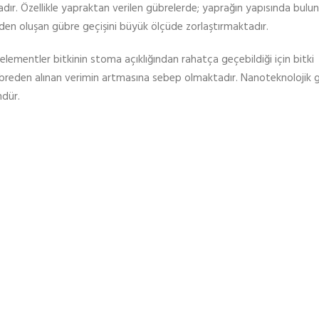
dır. Özellikle yapraktan verilen gübrelerde; yaprağın yapısında bul
rden oluşan gübre geçişini büyük ölçüde zorlaştırmaktadır.
lementler bitkinin stoma açıklığından rahatça geçebildiği için bitki
übreden alınan verimin artmasına sebep olmaktadır. Nanoteknolojik gü
dür.