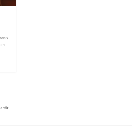
 nano
tim
erdir