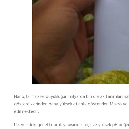
Nano, bir fiziksel büyüklüğün milyarda biri olarak tanımlanm
gösterdiklerinden daha yüksek etkinlik gösterirler. Makro v
edilmektedir.
Ülkemizdeki genel toprak yapısının kireçli ve yüksek pH değerine 