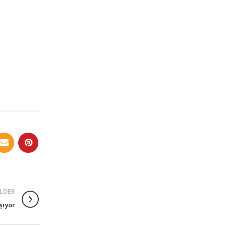
LDER
şıyor