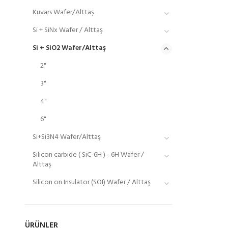
Kuvars Wafer/Alttaş
Si + SiNx Wafer / Alttaş
Si + SiO2 Wafer/Alttaş
2"
3"
4"
6"
Si+Si3N4 Wafer/Alttaş
Silicon carbide ( SiC-6H ) - 6H Wafer /
Alttaş
Silicon on Insulator (SOI) Wafer / Alttaş
ÜRÜNLER