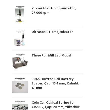
Yüksek Hızlı Homojenizatör,
27.000 rpm
Ultrasonik Homojenizatör
Three Roll Mill Lab Model
304SS Button Cell Battery
Spacer, Çap: 15.4 mm, Kalınlık:
1.1 mm
Coin Cell Conical Spring for
CR2032, Çap: 20 mm, Yükseklik: