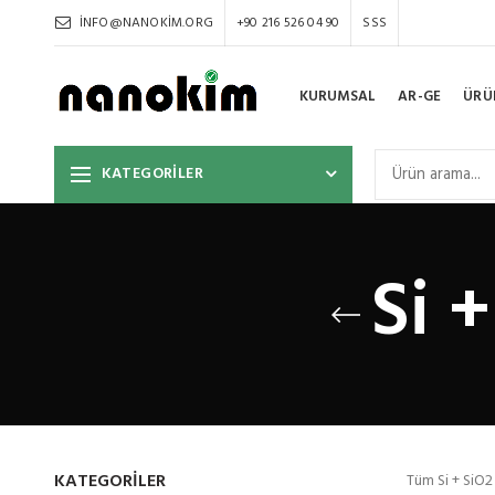
INFO@NANOKIM.ORG
+90 216 526 04 90
SSS
KURUMSAL
AR-GE
ÜRÜ
KATEGORİLER
Si 
KATEGORILER
Tüm Si + SiO2 