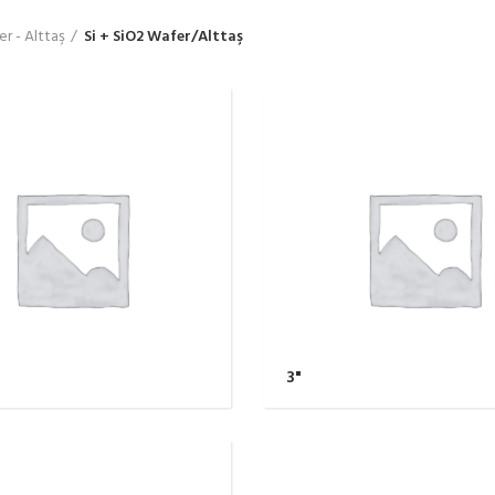
r - Alttaş
Si + SiO2 Wafer/Alttaş
3"