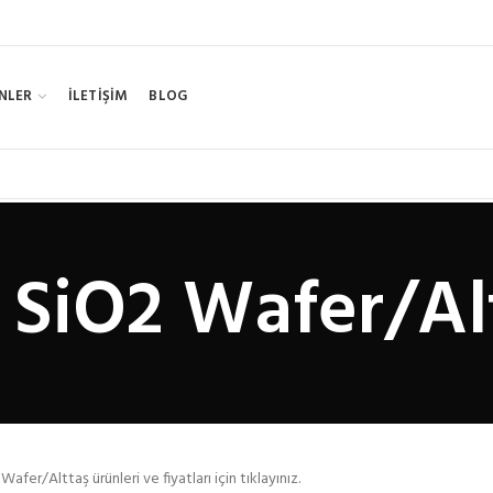
NLER
İLETİŞİM
BLOG
+ SiO2 Wafer/Al
Wafer/Alttaş ürünleri ve fiyatları için tıklayınız.