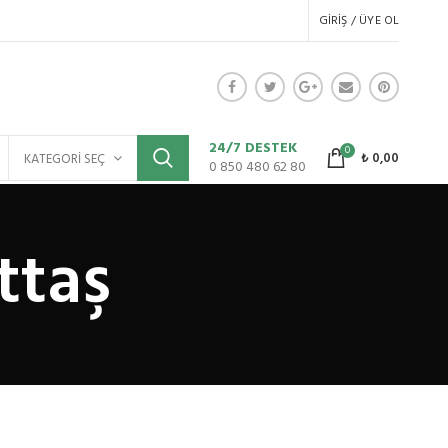
GIRIŞ / ÜYE OL
24/7 DESTEK
0
₺
0,00
KATEGORI SEÇ
0 850 480 62 80
ttaş