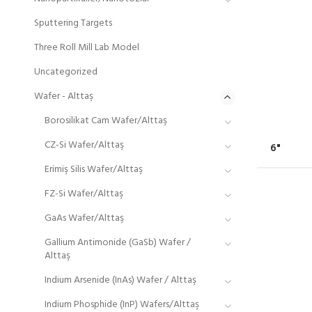
Sputtering Targets
Three Roll Mill Lab Model
Uncategorized
Wafer - Alttaş
Borosilikat Cam Wafer/Alttaş
CZ-Si Wafer/Alttaş
6"
Erimiş Silis Wafer/Alttaş
FZ-Si Wafer/Alttaş
GaAs Wafer/Alttaş
Gallium Antimonide (GaSb) Wafer /
Alttaş
Indium Arsenide (InAs) Wafer / Alttaş
Indium Phosphide (InP) Wafers/Alttaş