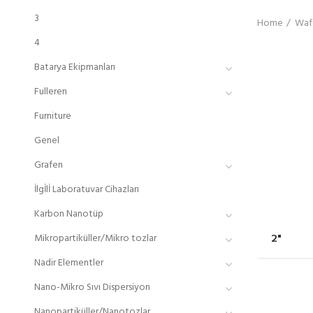
3
Home
Wafe
4
Batarya Ekipmanları
Fulleren
Furniture
Genel
Grafen
İlgİlİ Laboratuvar Cihazları
Karbon Nanotüp
2"
Mikropartiküller/Mikro tozlar
Nadir Elementler
Nano-Mikro Sıvı Dispersiyon
Nanopartiküller/Nanotozlar