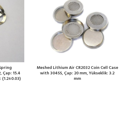
Spring
Meshed Lithium Air CR2032 Coin Cell Case
, Çap: 15.4
with 304SS, Çap: 20 mm, Yükseklik: 3.2
: (1.2±0.03)
mm