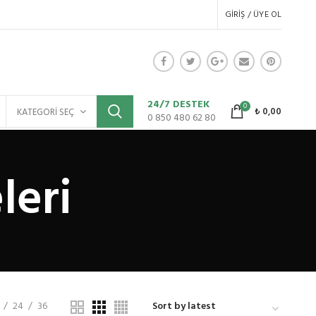
GIRIŞ / ÜYE OL
24/7 DESTEK
0
₺
0,00
KATEGORI SEÇ
0 850 480 62 80
leri
24
36