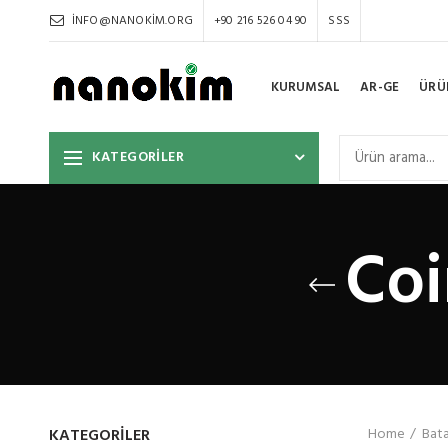
INFO@NANOKIM.ORG
+90 216 526 04 90
SSS
KURUMSAL
AR-GE
ÜRÜ
KATEGORİLER
Coi
KATEGORILER
Home
Bata