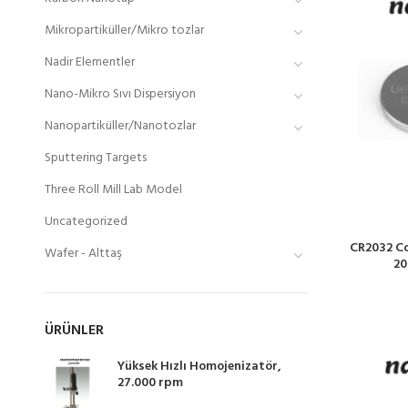
Mikropartiküller/Mikro tozlar
Nadir Elementler
Nano-Mikro Sıvı Dispersiyon
Nanopartiküller/Nanotozlar
Sputtering Targets
Three Roll Mill Lab Model
Uncategorized
CR2032 Co
Wafer - Alttaş
20
ÜRÜNLER
Yüksek Hızlı Homojenizatör,
27.000 rpm