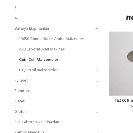
3
4
Batarya Ekipmanları
18650 Silindir Hücre Grubu Malzemesi
Akü Laboratuvarı Makinesi
Coin Cell Malzemeleri
Lityum pil malzemeleri
Fulleren
Furniture
304SS But
Genel
15
Grafen
İlgİlİ Laboratuvar Cihazları
Karbon Nanotüp