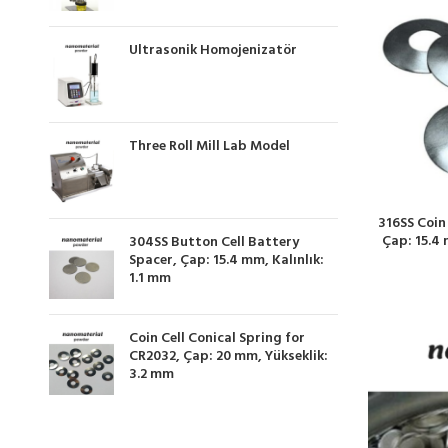
Ultrasonik Homojenizatör
Three Roll Mill Lab Model
316SS Coin
Çap: 15.4 
304SS Button Cell Battery
Spacer, Çap: 15.4 mm, Kalınlık:
1.1 mm
Coin Cell Conical Spring for
CR2032, Çap: 20 mm, Yükseklik:
3.2 mm