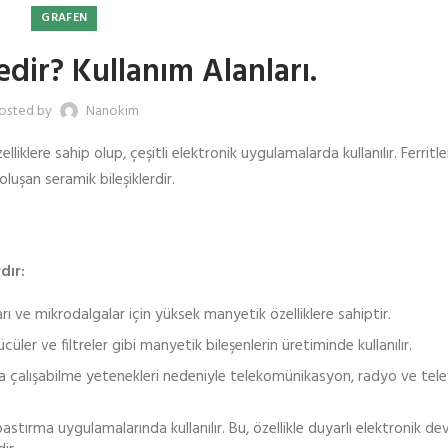
GRAFEN
edir? Kullanım Alanları.
osted by
Nanokim
iklere sahip olup, çeşitli elektronik uygulamalarda kullanılır. Ferritle
luşan seramik bileşiklerdir.
dır:
rı ve mikrodalgalar için yüksek manyetik özelliklere sahiptir.
üler ve filtreler gibi manyetik bileşenlerin üretiminde kullanılır.
ta çalışabilme yetenekleri nedeniyle telekomünikasyon, radyo ve tel
astırma uygulamalarında kullanılır. Bu, özellikle duyarlı elektronik de