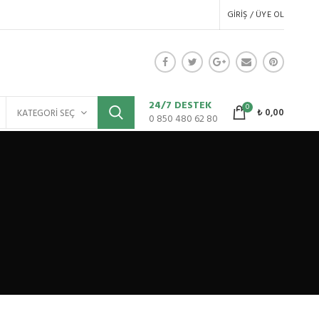
GIRIŞ / ÜYE OL
24/7 DESTEK
0
₺
0,00
KATEGORI SEÇ
0 850 480 62 80