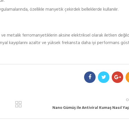
ir.
ulamalarında, özellikle manyetik çekirdek belleklerde kullanılır.
ve metalik ferromanyetiklerin aksine elektriksel olarak iletken değildi
inyal kayıplarını azaltır ve yüksek frekansta daha iyi performans göst
O
Nano Gümüş ile Antiviral Kumaş Nasıl Yapı