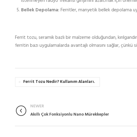
istenmeyen radyo frekansı girişimini azaltmak için önemlid
Bellek Depolama:
Ferritler, manyetik bellek depolama uyg
Ferrit tozu, seramik bazlı bir malzeme olduğundan, kırılgandır 
ferritin bazı uygulamalarda avantajlı olmasını sağlar, çünkü s
Ferrit Tozu Nedir? Kullanım Alanları.
NEWER
Akıllı Çok Fonksiyonlu Nano Mürekkepler