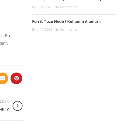
Eylül 14, 2023
No Comments
Ferrit Tozu Nedir? Kullanım Alanları.
Eylül 14, 2023
No Comments
r. Bu,
erir.
LDER
lır ?