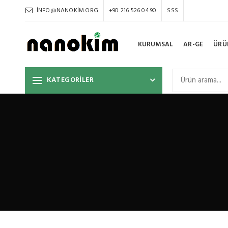
INFO@NANOKIM.ORG
+90 216 526 04 90
SSS
KURUMSAL
AR-GE
ÜRÜ
KATEGORİLER