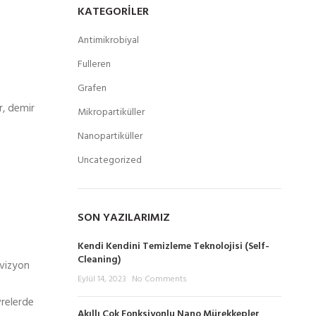
KATEGORILER
Antimikrobiyal
Fulleren
Grafen
r, demir
Mikropartiküller
Nanopartiküller
Uncategorized
SON YAZILARIMIZ
Kendi Kendini Temizleme Teknolojisi (Self-
Cleaning)
evizyon
Eylül 14, 2023
No Comments
vrelerde
Akıllı Çok Fonksiyonlu Nano Mürekkepler