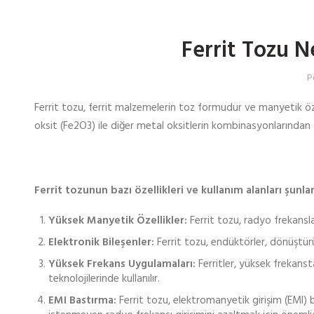
Ferrit Tozu N
P
Ferrit tozu, ferrit malzemelerin toz formudur ve manyetik özell
oksit (Fe2O3) ile diğer metal oksitlerin kombinasyonlarından o
Ferrit tozunun bazı özellikleri ve kullanım alanları şunlar
Yüksek Manyetik Özellikler:
Ferrit tozu, radyo frekansla
Elektronik Bileşenler:
Ferrit tozu, endüktörler, dönüştürüc
Yüksek Frekans Uygulamaları:
Ferritler, yüksek frekans
teknolojilerinde kullanılır.
EMI Bastırma:
Ferrit tozu, elektromanyetik girişim (EMI) b