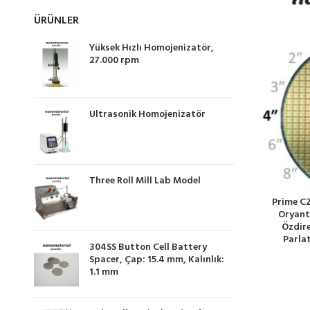
ÜRÜNLER
Yüksek Hızlı Homojenizatör,
27.000 rpm
Ultrasonik Homojenizatör
Three Roll Mill Lab Model
Prime CZ
Oryanta
Özdire
Parlat
304SS Button Cell Battery
Spacer, Çap: 15.4 mm, Kalınlık:
1.1 mm