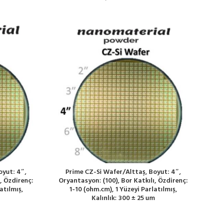
oyut: 4″,
Prime CZ-Si Wafer/Alttaş, Boyut: 4″,
, Özdirenç:
Oryantasyon: (100), Bor Katkılı, Özdirenç:
atılmış,
1-10 (ohm.cm), 1 Yüzeyi Parlatılmış,
Kalınlık: 300 ± 25 um