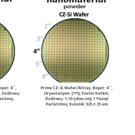
oyut: 4″,
Prime CZ-Si Wafer/Alttaş, Boyut: 4″,
, Özdirenç:
Oryantasyon: (111), Fosfor Katkılı,
atılmış,
Özdirenç: 1-10 (ohm.cm), 1 Yüzeyi
Parlatılmış, Kalınlık: 525 ± 25 um