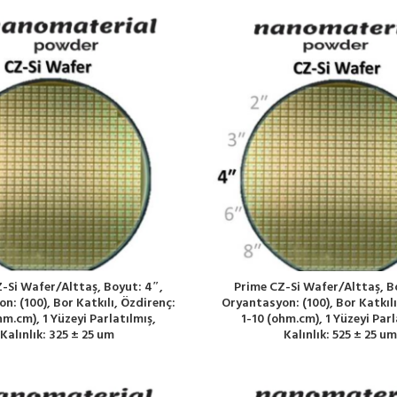
-Si Wafer/Alttaş, Boyut: 4″,
Prime CZ-Si Wafer/Alttaş, B
n: (100), Bor Katkılı, Özdirenç:
Oryantasyon: (100), Bor Katkılı
hm.cm), 1 Yüzeyi Parlatılmış,
1-10 (ohm.cm), 1 Yüzeyi Parl
Kalınlık: 325 ± 25 um
Kalınlık: 525 ± 25 um