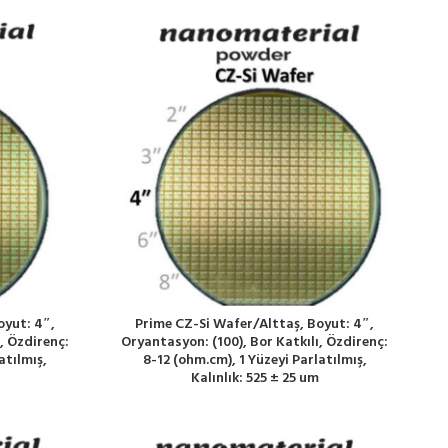
oyut: 4″,
Prime CZ-Si Wafer/Alttaş, Boyut: 4″,
, Özdirenç:
Oryantasyon: (100), Bor Katkılı, Özdirenç:
atılmış,
8-12 (ohm.cm), 1 Yüzeyi Parlatılmış,
Kalınlık: 525 ± 25 um