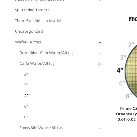
Sputtering Targets
Three Roll Mill Lab Model
Uncategorized
Wafer - Alttaş
Borosilikat Cam Wafer/Alttaş
CZ-Si Wafer/Alttaş
2"
3"
4"
6"
Prime CZ
Oryantasyo
8"
0,01-0,02 
Erimiş Silis Wafer/Alttaş