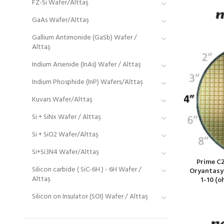
FZ-Si Wafer/Alttaş
GaAs Wafer/Alttaş
Gallium Antimonide (GaSb) Wafer /
Alttaş
Indium Arsenide (InAs) Wafer / Alttaş
Indium Phosphide (InP) Wafers/Alttaş
Kuvars Wafer/Alttaş
Si + SiNx Wafer / Alttaş
Si + SiO2 Wafer/Alttaş
Si+Si3N4 Wafer/Alttaş
Prime CZ
Silicon carbide ( SiC-6H ) - 6H Wafer /
Oryantasyo
Alttaş
1-10 (o
Silicon on Insulator (SOI) Wafer / Alttaş