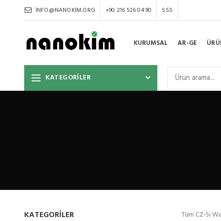
INFO@NANOKIM.ORG
+90 216 526 04 90
SSS
KURUMSAL
AR-GE
ÜRÜ
KATEGORİLER
KATEGORILER
Tüm CZ-Si Wafe