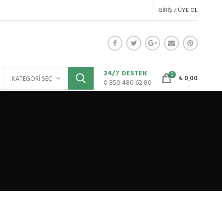
GIRIŞ / ÜYE OL
24/7 DESTEK
0
₺
0,00
KATEGORI SEÇ
0 850 480 62 80