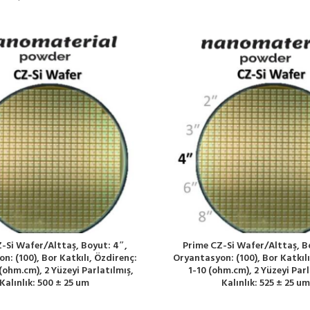
-Si Wafer/Alttaş, Boyut: 4″,
Prime CZ-Si Wafer/Alttaş, B
n: (100), Bor Katkılı, Özdirenç:
Oryantasyon: (100), Bor Katkılı
(ohm.cm), 2 Yüzeyi Parlatılmış,
1-10 (ohm.cm), 2 Yüzeyi Parl
Kalınlık: 500 ± 25 um
Kalınlık: 525 ± 25 um