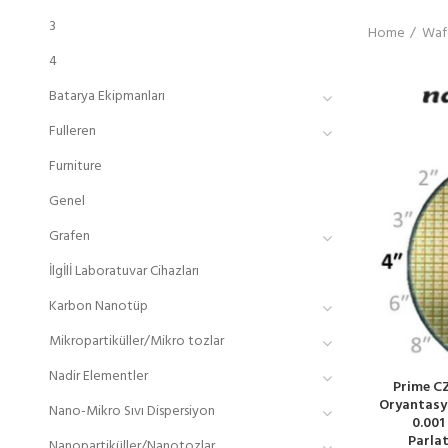
3
Home
Wafe
4
Batarya Ekipmanları
Fulleren
Furniture
Genel
Grafen
İlgİlİ Laboratuvar Cihazları
Karbon Nanotüp
Mikropartiküller/Mikro tozlar
Nadir Elementler
Prime CZ
Oryantasyo
Nano-Mikro Sıvı Dispersiyon
0.001
Parlat
Nanopartiküller/Nanotozlar