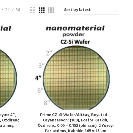
24
36
oyut: 4″,
Prime CZ-Si Wafer/Alttaş, Boyut: 4″,
, Özdirenç:
Oryantasyon: (100), Fosfor Katkılı,
atılmış,
Özdirenç: 0.05 – 0.152 (ohm.cm), 2 Yüzeyi
m
Parlatılmış, Kalınlık: 365 ± 15 um