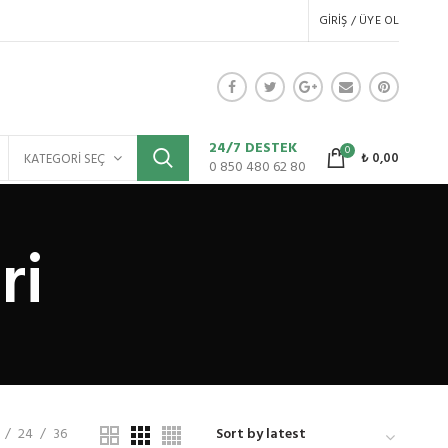
GIRIŞ / ÜYE OL
24/7 DESTEK
0
₺
0,00
KATEGORI SEÇ
0 850 480 62 80
ri
24
36