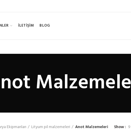
NLER
İLETİŞİM
BLOG
not Malzemele
rya Ekipmanları
Lityum pil malzemeleri
Anot Malzemeleri
Show
9