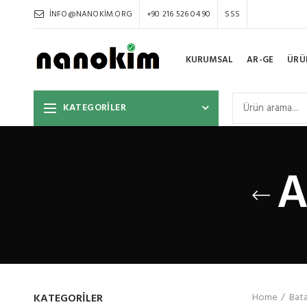
INFO@NANOKIM.ORG
+90 216 526 04 90
SSS
KURUMSAL
AR-GE
ÜRÜ
KATEGORİLER
A
KATEGORILER
Home
Bata