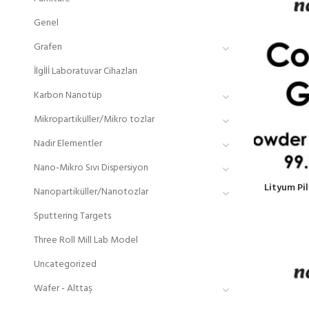
Genel
Grafen
İlgİlİ Laboratuvar Cihazları
Karbon Nanotüp
Mikropartiküller/Mikro tozlar
Nadir Elementler
Nano-Mikro Sıvı Dispersiyon
Lityum Pil 
Nanopartiküller/Nanotozlar
Sputtering Targets
Three Roll Mill Lab Model
Uncategorized
Wafer - Alttaş