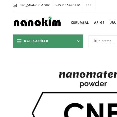
INFO@NANOKIM.ORG
+90 216 526 04 90
SSS
KURUMSAL
AR-GE
ÜRÜ
KATEGORİLER