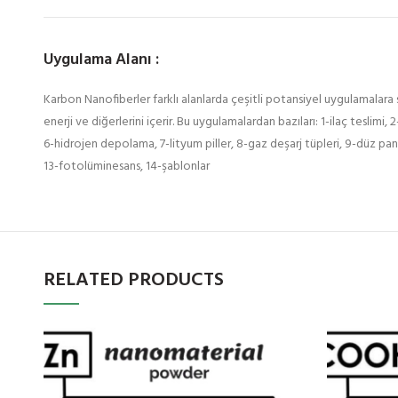
Uygulama Alanı :
Karbon Nanofiberler farklı alanlarda çeşitli potansiyel uygulamalara s
enerji ve diğerlerini içerir. Bu uygulamalardan bazıları: 1-ilaç tesli
6-hidrojen depolama, 7-lityum piller, 8-gaz deşarj tüpleri, 9-düz panel
13-fotolüminesans, 14-şablonlar
RELATED PRODUCTS