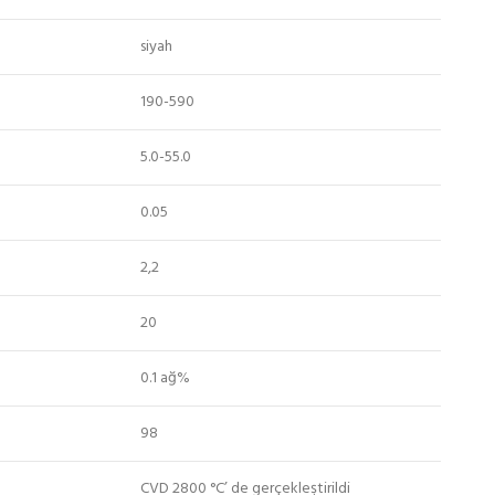
siyah
190-590
5.0-55.0
0.05
2,2
20
0.1 ağ%
98
CVD 2800 °C’ de gerçekleştirildi