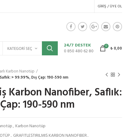
GIRIŞ / ÜYE OL
24/7 DESTEK
0
₺
0,00
KATEGORI SEÇ
0 850 480 62 80
arlı Karbon Nanotüp
 Saflık: > 99.99%, Dış Çap: 190-590 nm
miş Karbon Nanofiber, Saflık:
 Çap: 190-590 nm
Nanotüp
,
Karbon Nanotüp
NOTÜP
,
GRAFITLEŞTIRILMIŞ KARBON NANOFIBER
,