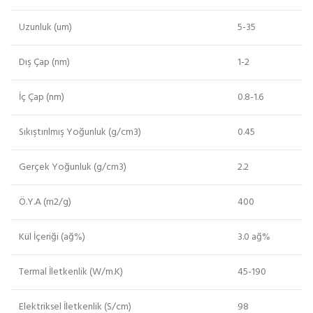
Uzunluk (um)
5-35
Dış Çap (nm)
1-2
İç Çap (nm)
0.8-1.6
Sıkıştırılmış Yoğunluk (g/cm3)
0.45
Gerçek Yoğunluk (g/cm3)
2.2
Ö.Y.A (m2/g)
400
Kül İçeriği (ağ%)
3.0 ağ%
Termal İletkenlik (W/m.K)
45-190
Elektriksel İletkenlik (S/cm)
98