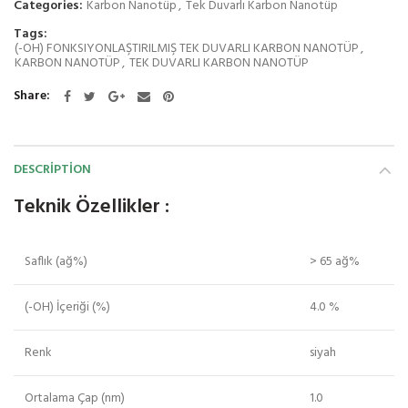
Categories:
Karbon Nanotüp
,
Tek Duvarlı Karbon Nanotüp
Tags:
(-OH) FONKSIYONLAŞTIRILMIŞ TEK DUVARLI KARBON NANOTÜP
,
KARBON NANOTÜP
,
TEK DUVARLI KARBON NANOTÜP
Share
DESCRIPTION
Teknik Özellikler :
Saflık (ağ%)
> 65 ağ%
(-OH) İçeriği (%)
4.0 %
Renk
siyah
Ortalama Çap (nm)
1.0