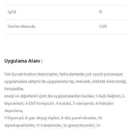
Ig/Id
9
Üretim Metodu
CVD
Uygulama Alanı :
Tek Duvarlı Karbon Nanotüpler, farklı alanlarda çok çeşitli potansiyel
uygulamalara sahiptir. Bu uygulamalar tıp, mekanik, elektrik elektroniği,
kimyasallar,
enerji ve diğerlerini içerir. Bu uygulamalardan bazıları: 1-ilaçlı dağıtım, 2-
biyosensör, 3-CNT kompozit, 4-kataliz, 5-nanoprob, 6-hidrojen
depolama,
7-lityum pil, 8-gaz deşarj tüpleri, 9-düz panel ekranlar, 10-
süperkapasitörler, 11-transistörler, 12-güneş hücreleri, 13-