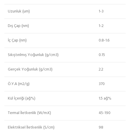
Uzunluk (um)
1-3
Dış Çap (nm)
1-2
İç Çap (nm)
0.8-1.6
Sıkıştırılmış Yoğunluk (g/cm3)
0.15
Gerçek Yoğunluk (g/cm3)
2.2
Ö.Y.A (m2/g)
370
Kül İçeriği (ağ%)
1.5 ağ%
Termal İletkenlik (W/m.K)
45-190
Elektriksel İletkenlik (S/cm)
98