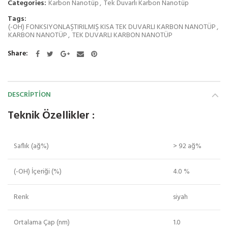
Categories:
Karbon Nanotüp
,
Tek Duvarlı Karbon Nanotüp
Tags:
(-OH) FONKSIYONLAŞTIRILMIŞ KISA TEK DUVARLI KARBON NANOTÜP
,
KARBON NANOTÜP
,
TEK DUVARLI KARBON NANOTÜP
Share
DESCRIPTION
Teknik Özellikler :
Saflık (ağ%)
> 92 ağ%
(-OH) İçeriği (%)
4.0 %
Renk
siyah
Ortalama Çap (nm)
1.0