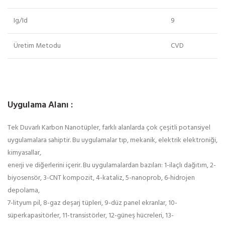
Ig/Id
9
Üretim Metodu
CVD
Uygulama Alanı :
Tek Duvarlı Karbon Nanotüpler, farklı alanlarda çok çeşitli potansiyel
uygulamalara sahiptir. Bu uygulamalar tıp, mekanik, elektrik elektroniği,
kimyasallar,
enerji ve diğerlerini içerir. Bu uygulamalardan bazıları: 1-ilaçlı dağıtım, 2-
biyosensör, 3-CNT kompozit, 4-kataliz, 5-nanoprob, 6-hidrojen
depolama,
7-lityum pil, 8-gaz deşarj tüpleri, 9-düz panel ekranlar, 10-
süperkapasitörler, 11-transistörler, 12-güneş hücreleri, 13-