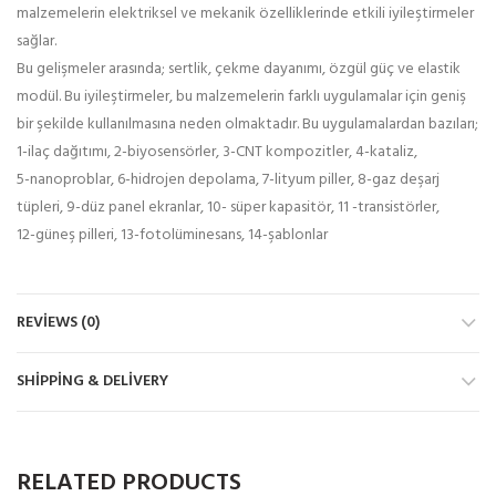
malzemelerin elektriksel ve mekanik özelliklerinde etkili iyileştirmeler
sağlar.
Bu gelişmeler arasında; sertlik, çekme dayanımı, özgül güç ve elastik
modül. Bu iyileştirmeler, bu malzemelerin farklı uygulamalar için geniş
bir şekilde kullanılmasına neden olmaktadır. Bu uygulamalardan bazıları;
1-ilaç dağıtımı, 2-biyosensörler, 3-CNT kompozitler, 4-kataliz,
5-nanoproblar, 6-hidrojen depolama, 7-lityum piller, 8-gaz deşarj
tüpleri, 9-düz panel ekranlar, 10- süper kapasitör, 11 -transistörler,
12-güneş pilleri, 13-fotolüminesans, 14-şablonlar
REVIEWS (0)
SHIPPING & DELIVERY
RELATED PRODUCTS