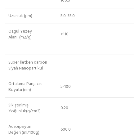
100.0
Uzunluk (μm)
5.0-35.0
Özgül Yüzey
>110
Alanı (m2/g)
Süper İletken Karbon
Siyah Nanopartikül
Ortalama Parçacık
5-100
Boyutu (nm)
Sıkıştırılmış
0.20
Yoğunluk(g/cm3)
Adsorpsiyon
600.0
Değeri (ml/100g)