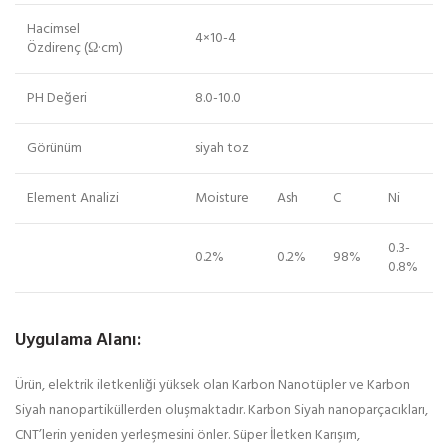
Hacimsel
4×10-4
Özdirenç (Ω·cm)
PH Değeri
8.0-10.0
Görünüm
siyah toz
Element Analizi
Moisture
Ash
C
Ni
0.3-
0.2%
0.2%
98%
0.8%
Uygulama Alanı:
Ürün, elektrik iletkenliği yüksek olan Karbon Nanotüpler ve Karbon
Siyah nanopartiküllerden oluşmaktadır. Karbon Siyah nanoparçacıkları,
CNT’lerin yeniden yerleşmesini önler. Süper İletken Karışım,