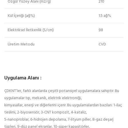
Özgül Yüzey Alanı (m2/g)
210
Kül İçeriği (ağ%)
1.5 ağ%
Elektriksel İletkenlik (S/cm)
98
Üretim Metodu
CVD
Uygulama Alanı :
ÇDKNT’ler, farklı alanlarda çeşitli potansiyel uygulamalara sahiptir. Bu
uygulamalar tıp, mekanik, elektrik elektroniği,
kimyasallar, enerji ve diğerlerini içerir. Bu uygulamalardan bazıları: 1-ilaç
teslimi, 2-biyosensör, 3-CNT kompozit, 4-kataliz,
5-nanoproblar, 6-hidrojen depolama, 7-lityum piller, 8-gaz deşarj
tüpleri, 9-düz panel ekranlar, 10-süper kapasitörler,