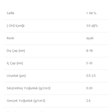
Saflık
> 96 %
(-OH) İçeriği
3.0 ağ%
Renk
siyah
Dış Çap (nm)
8-18
İç Çap (nm)
5-10
Uzunluk (µm)
0.5-2.5
Sıkıştırılmış Yoğunluk (g/cm3)
0.30
Gerçek Yoğunluk (g/cm3)
2.4