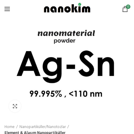
0
Click to enlarge
Home
Nanopartiküller/Nanotozlar
Element & Alaşım Nanopartiküller