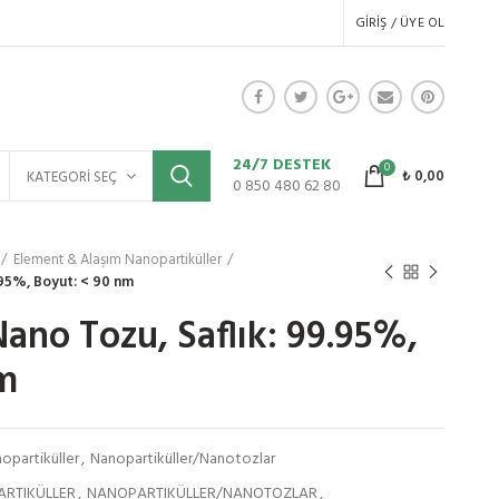
GIRIŞ / ÜYE OL
24/7 DESTEK
0
₺
0,00
KATEGORI SEÇ
0 850 480 62 80
Element & Alaşım Nanopartiküller
.95%, Boyut: < 90 nm
Nano Tozu, Saflık: 99.95%,
m
opartiküller
,
Nanopartiküller/Nanotozlar
ARTIKÜLLER
,
NANOPARTIKÜLLER/NANOTOZLAR
,