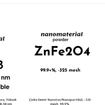
ozu, Yüksek
Çinko Demir Nanotoz/Nanopartikül, -325
18-58 nm
mesh, 99.9%