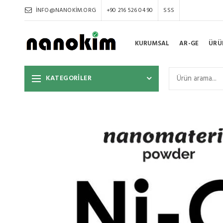
INFO@NANOKIM.ORG
+90 216 526 04 90
SSS
KURUMSAL
AR-GE
ÜRÜ
KATEGORİLER