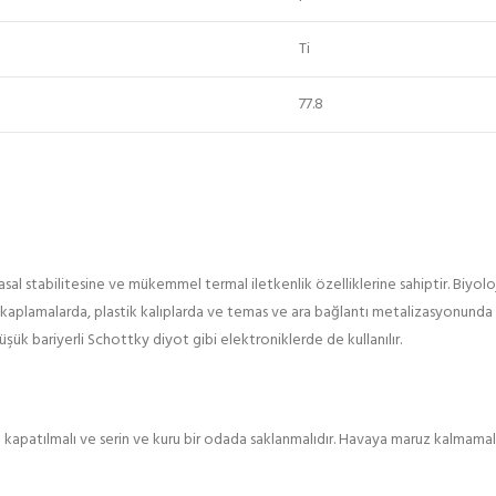
Ti
77.8
asal stabilitesine ve mükemmel termal iletkenlik özelliklerine sahiptir. Biyo
 kaplamalarda, plastik kalıplarda ve temas ve ara bağlantı metalizasyonunda
düşük bariyerli Schottky diyot gibi elektroniklerde de kullanılır.
 kapatılmalı ve serin ve kuru bir odada saklanmalıdır. Havaya maruz kalmamalı