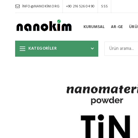
INFO@NANOKIM.ORG
+90 216 526 04 90
SSS
KURUMSAL
AR-GE
ÜRÜ
KATEGORİLER