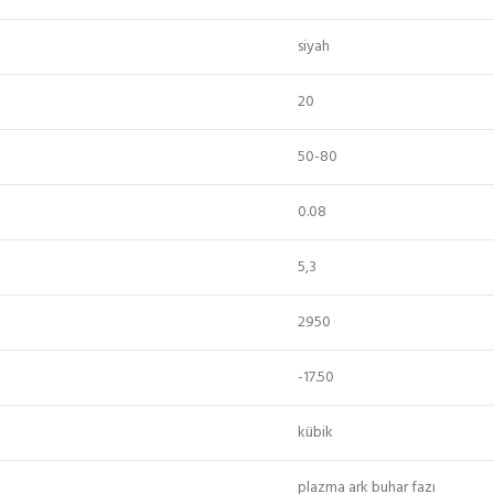
siyah
20
50-80
0.08
5,3
2950
-17.50
kübik
plazma ark buhar fazı