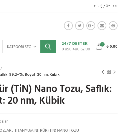
GIRIŞ / ÜYE OL
24/7 DESTEK
0
₺
0,00
KATEGORI SEÇ
0 850 480 62 80
aflık: 99.2+%, Boyut: 20 nm, Kübik
r (TiN) Nano Tozu, Saflık:
: 20 nm, Kübik
ozlar
OZLAR
,
TITANYUM NITRÜR (TIN) NANO TOZU