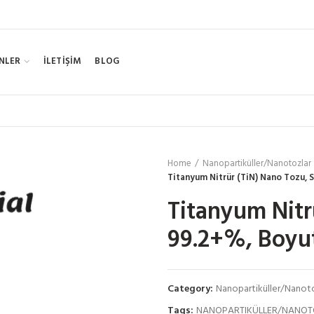
NLER
İLETİŞİM
BLOG
Home
Nanopartiküller/Nanotozlar
Titanyum Nitrür (TiN) Nano Tozu, S
Titanyum Nitrü
99.2+%, Boyut
Category:
Nanopartiküller/Nanot
Tags:
NANOPARTIKÜLLER/NANOT