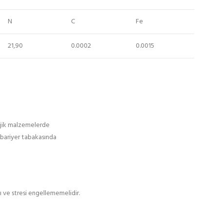
N
C
Fe
21,90
0.0002
0.0015
lojik malzemelerde
 bariyer tabakasında
 ve stresi engellememelidir.