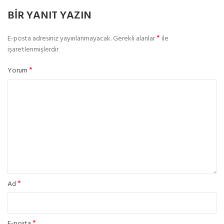
BIR YANIT YAZIN
*
E-posta adresiniz yayınlanmayacak.
Gerekli alanlar
ile
işaretlenmişlerdir
*
Yorum
*
Ad
*
E-posta