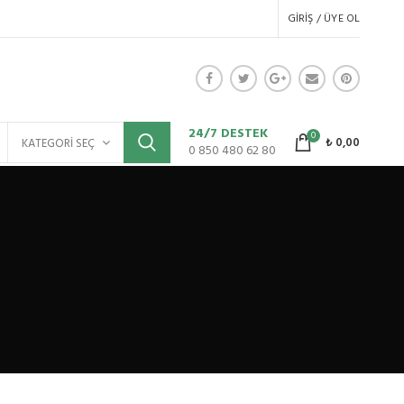
GIRIŞ / ÜYE OL
24/7 DESTEK
0
₺
0,00
KATEGORI SEÇ
0 850 480 62 80