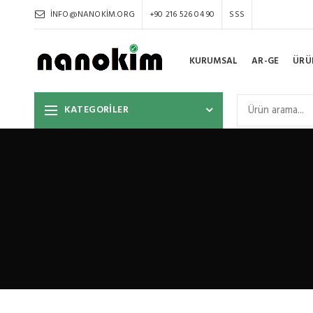
INFO@NANOKIM.ORG
+90 216 526 04 90
SSS
KURUMSAL
AR-GE
ÜRÜ
KATEGORİLER