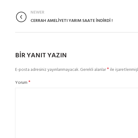
NEWER
CERRAH AMELİYETI YARIM SAATE İNDİRDİ !
BIR YANIT YAZIN
*
E-posta adresiniz yayınlanmayacak.
Gerekli alanlar
ile işaretlenmişl
*
Yorum