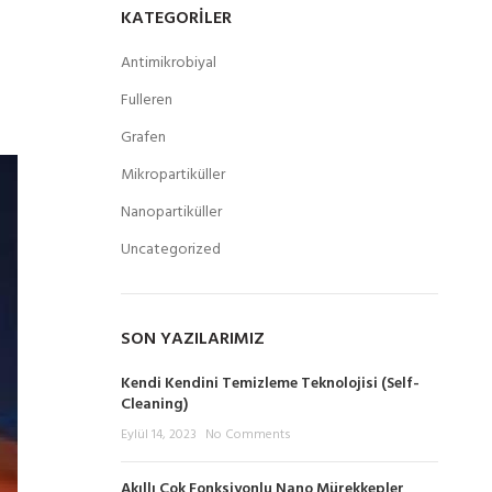
KATEGORILER
Antimikrobiyal
Fulleren
Grafen
Mikropartiküller
Nanopartiküller
Uncategorized
SON YAZILARIMIZ
Kendi Kendini Temizleme Teknolojisi (Self-
Cleaning)
Eylül 14, 2023
No Comments
Akıllı Çok Fonksiyonlu Nano Mürekkepler