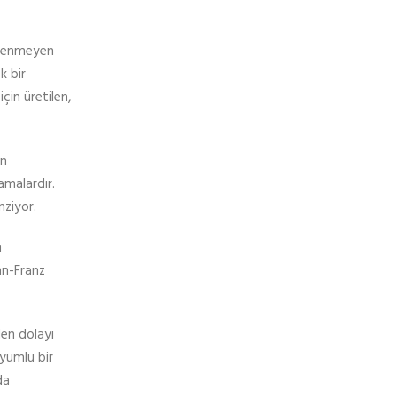
klenmeyen
k bir
çin üretilen,
an
amalardır.
nziyor.
n
nn-Franz
den dolayı
yumlu bir
da