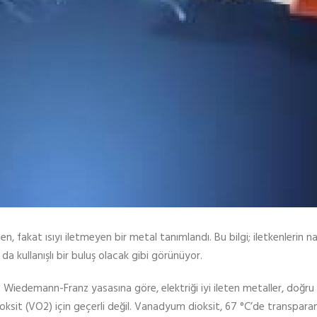
, fakat ısıyı iletmeyen bir metal tanımlandı. Bu bilgi; iletkenlerin na
 da kullanışlı bir buluş olacak gibi görünüyor.
 Wiedemann-Franz yasasına göre, elektriği iyi ileten metaller, doğru 
ioksit (VO2) için geçerli değil. Vanadyum dioksit, 67 °C’de transparan