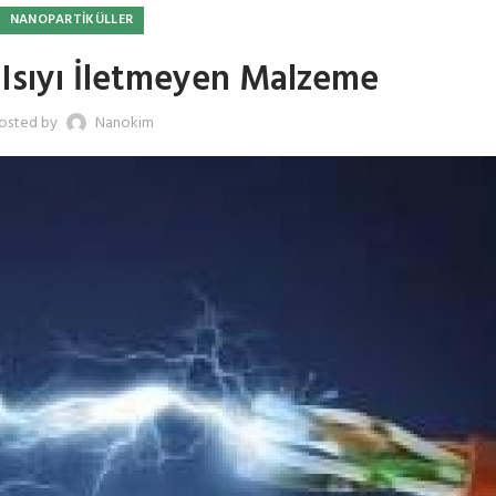
NANOPARTIKÜLLER
ip Isıyı İletmeyen Malzeme
osted by
Nanokim