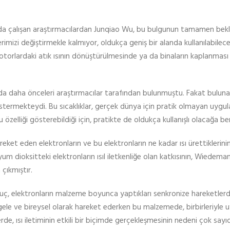
ında çalışan araştırmacılardan Junqiao Wu, bu bulgunun tamamen be
iklerimizi değiştirmekle kalmıyor, oldukça geniş bir alanda kullanılabilece
rlardaki atık ısının dönüştürülmesinde ya da binaların kaplanması i
slında daha önceleri araştırmacılar tarafından bulunmuştu. Fakat bulun
östermekteydi. Bu sıcaklıklar, gerçek dünya için pratik olmayan uygul
özelliği gösterebildiği için, pratikte de oldukça kullanışlı olacağa be
reket eden elektronların ve bu elektronların ne kadar ısı ürettiklerini
m dioksitteki elektronların ısıl iletkenliğe olan katkısının, Wiedema
çıkmıştır.
nuç, elektronların malzeme boyunca yaptıkları senkronize hareketler
ele ve bireysel olarak hareket ederken bu malzemede, birbirleriyle u
rde, ısı iletiminin etkili bir biçimde gerçekleşmesinin nedeni çok sayı