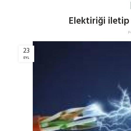
Elektiriği ilet
P
23
EYL