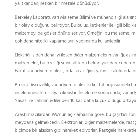
yalıtkandan, iletken bir metale dönüşüyor.
Berkeley Laboratuvarı Malzeme Bilimi ve mühendisliği alan
bir olay olduğunu belirtiyor. Bu buluş, iletkenler ile ilgili bild
malzemeyi de gözler önüne seriyor. Örneğin; bu malzeme, moto
çok daha nitelikli kaplamaların yapımında kullanılabilir.
Elektriği ısıdan daha iyi ileten diğer malzemelerin varlığı, a
malzemeler, bu özelliği sıfırın altında birkaç yüz derecede g
Fakat vanadyum dioksit, oda sıcaklığına yakın sıcaklıklarda bu 
Bu sıra dışı özellik, vanadyum dioksitin kristal örgüsündeki ha
incelenmesi ile ortaya çıkmıştır. İnceleme sonucunda, vanadyu
Yasası ile tahmin edilenden 10 kat daha küçük olduğu ortaya 
Araştırmacılardan Wu’nun açıklamasına göre; bu şaşırtıcı so
meydana gelmektedir. Elektronlar, diğer malzemelerde, rastg
biçimde bir akışkan gibi hareket ediyorlar. Rastgele hareketle