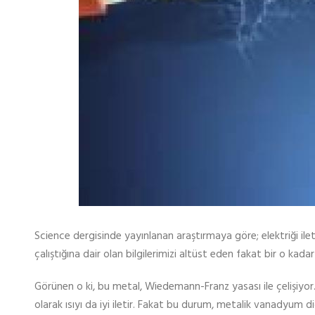
Science dergisinde yayınlanan araştırmaya göre; elektriği ileten
çalıştığına dair olan bilgilerimizi altüst eden fakat bir o kadar
Görünen o ki, bu metal, Wiedemann-Franz yasası ile çelişiyor.
olarak ısıyı da iyi iletir. Fakat bu durum, metalik vanadyum d