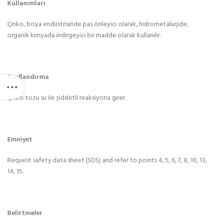
Kullanımları
Çinko, boya endüstrisinde pas önleyici olarak, hidrometalurjide,
organik kimyada indirgeyici bir madde olarak kullanılır.
Sınıflandırma
Çinko tozu su ile şiddetli reaksiyona girer.
Emniyet
Request safety data sheet (SDS) and refer to points 4, 5, 6, 7, 8, 10, 13,
14, 15.
Belirtmeler