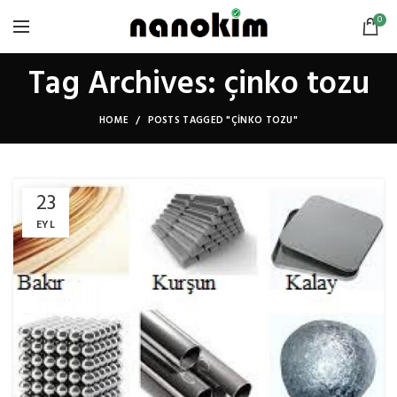
0
Tag Archives: çinko tozu
HOME
POSTS TAGGED "ÇINKO TOZU"
23
EYL