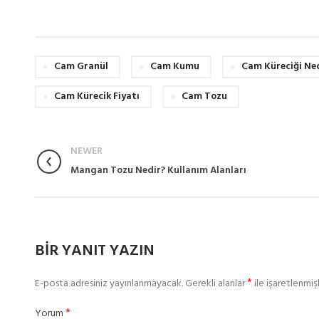
Cam Granül
Cam Kumu
Cam Küreciği Ne
Cam Kürecik Fiyatı
Cam Tozu
NEWER
Mangan Tozu Nedir? Kullanım Alanları
BIR YANIT YAZIN
*
E-posta adresiniz yayınlanmayacak.
Gerekli alanlar
ile işaretlenmişl
*
Yorum