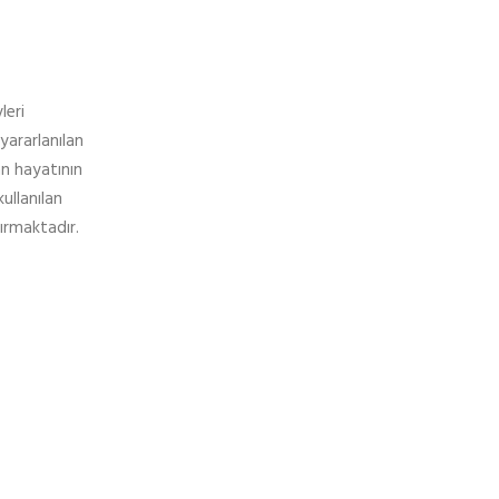
leri
yararlanılan
an hayatının
kullanılan
ırmaktadır.