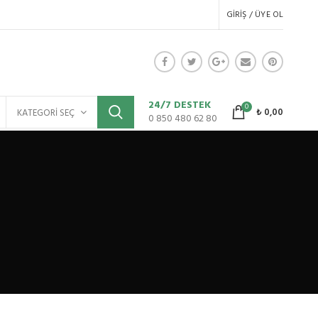
GIRIŞ / ÜYE OL
24/7 DESTEK
0
₺
0,00
KATEGORI SEÇ
0 850 480 62 80