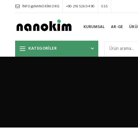
INFO@NANOKIM.ORG
+90 216 526 04 90
SSS
KURUMSAL
AR-GE
ÜRÜ
KATEGORİLER