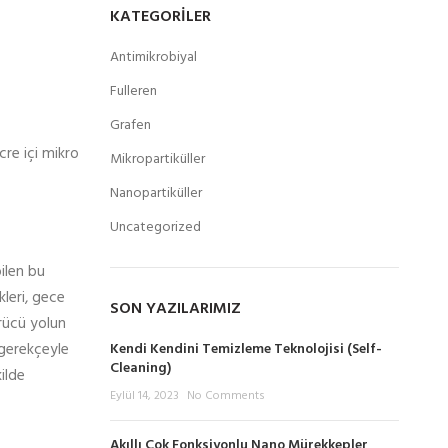
KATEGORILER
Antimikrobiyal
Fulleren
Grafen
cre içi mikro
Mikropartiküller
Nanopartiküller
Uncategorized
bilen bu
leri, gece
SON YAZILARIMIZ
ürücü yolun
 gerekçeyle
Kendi Kendini Temizleme Teknolojisi (Self-
Cleaning)
ilde
Eylül 14, 2023
No Comments
Akıllı Çok Fonksiyonlu Nano Mürekkepler