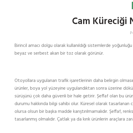
Cam Küreciği N
P
Birincil amacı dolgu olarak kullanıldığı sistemlerde yoğunluğ
beyaz ve serbest akan bir toz olarak görünür.
Otoyollara uygulanan trafik işaretlerinin daha belirgin olmasın
ürünler, boya yol yüzeyine uygulandıktan sonra üzerine dökülü
sürüşünü çok daha güvenli bir hale getirir. Şeffaf olan bu ürü
durumu hakkında bilgi sahibi olur. Küresel olarak tasarlanan 
olursa olsun bir başka madde karıştırılmamalıdır. Şeffaf, renk
tasarlanmış olmalıdır. Çatlak ya da kırık ürünlerin araçlara zar