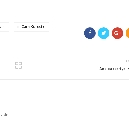
dir
Cam Kürecik
O
Antibakteriyel 
erdir