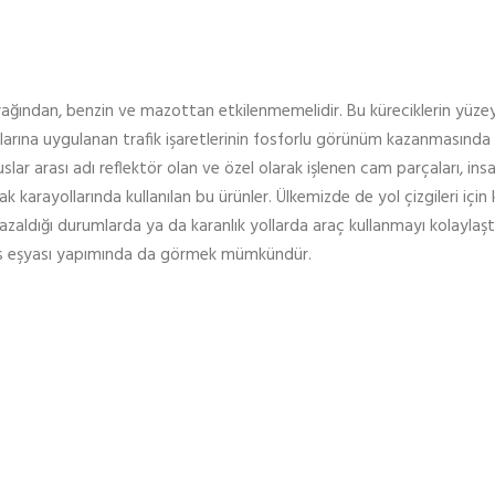
yağından, benzin ve mazottan etkilenmemelidir. Bu küreciklerin yüzey
arına uygulanan trafik işaretlerinin fosforlu görünüm kazanmasında 
ar arası adı reflektör olan ve özel olarak işlenen cam parçaları, ins
ak karayollarında kullanılan bu ürünler. Ülkemizde de yol çizgileri için 
azaldığı durumlarda ya da karanlık yollarda araç kullanmayı kolaylaşt
, süs eşyası yapımında da görmek mümkündür.