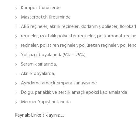
Kompozit ürünlerde
Masterbatch üretiminde
ABS reçineler, akrilik reçineler, klorlanmış polieter, floroka
reçineler, izoftalik polyester reçineler, polikarbonat reçine
reçineler, polistiren reçineler, poliüretan reçineler, polifeno
Yol çizgi boyalarında(5% – 25%).
Seramik sırlarında,
Akrilik boyalarda,
Aşındırma amaçlı zımpara sanayisinde
Dolgu, parlaklık ve sertlik amaçlı epoksi kaplamalarda
Mermer Yapıştırıcılarında
Kaynak: Linke tıklayınız….