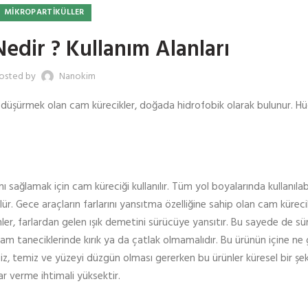
MIKROPARTIKÜLLER
edir ? Kullanım Alanları
osted by
Nanokim
u düşürmek olan cam kürecikler, doğada hidrofobik olarak bulunur. Hü
ı sağlamak için cam küreciği kullanılır. Tüm yol boyalarında kullanıla
r. Gece araçların farlarını yansıtma özelliğine sahip olan cam kürecik
nler, farlardan gelen ışık demetini sürücüye yansıtır. Bu sayede de s
cam taneciklerinde kırık ya da çatlak olmamalıdır. Bu ürünün içine ne
siz, temiz ve yüzeyi düzgün olması gererken bu ürünler küresel bir şek
ar verme ihtimali yüksektir.