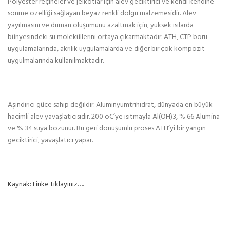
Polyester reçineler ve jelkotlar için alev geciktirici ve kendi kendine
sönme özelliği sağlayan beyaz renkli dolgu malzemesidir. Alev
yayılmasını ve duman oluşumunu azaltmak için, yüksek ısılarda
bünyesindeki su moleküllerini ortaya çıkarmaktadır. ATH, CTP boru
uygulamalarında, akrilik uygulamalarda ve diğer bir çok kompozit
uygulmalarında kullanılmaktadır.
Aşındırıcı güce sahip değildir. Aluminyumtrihidrat, dünyada en büyük
hacimli alev yavaşlatıcısıdır. 200 oC’ye ısıtmayla Al(OH)3, % 66 Alumina
ve % 34 suya bozunur. Bu geri dönüşümlü proses ATH’yi bir yangın
geciktirici, yavaşlatıcı yapar.
Kaynak: Linke tıklayınız….