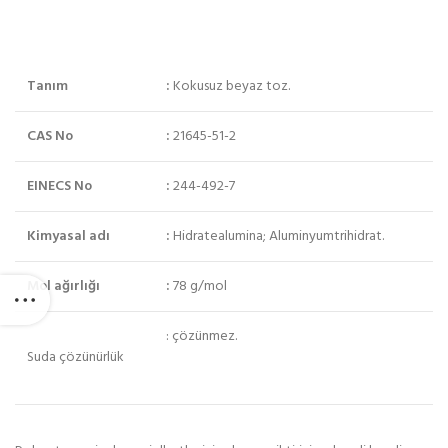
Tanım
:
Kokusuz beyaz toz.
CAS No
:
21645-51-2
EINECS No
:
244-492-7
Kimyasal adı
:
Hidratealumina; Aluminyumtrihidrat.
Mol ağırlığı
:
78 g/mol
: çözünmez.
Suda çözünürlük