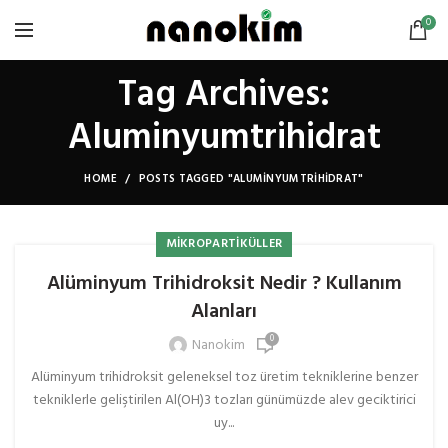
0
Tag Archives:
Aluminyumtrihidrat
HOME
POSTS TAGGED "ALUMINYUMTRIHIDRAT"
MIKROPARTIKÜLLER
Alüminyum Trihidroksit Nedir ? Kullanım
Alanları
0
Nanokim
Alüminyum trihidroksit geleneksel toz üretim tekniklerine benzer
tekniklerle geliştirilen Al(OH)3 tozları günümüzde alev geciktirici
uy...