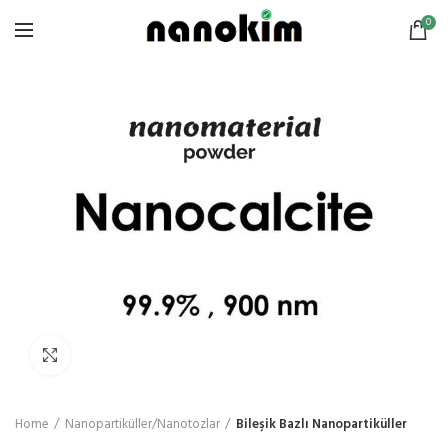
0
Click to enlarge
Home
Nanopartiküller/Nanotozlar
Bileşik Bazlı Nanopartiküller