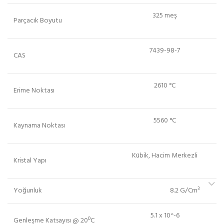
325 meş
Parçacık Boyutu
7439-98-7
CAS
2610 °C
Erime Noktası
5560 °C
Kaynama Noktası
Kübik, Hacim Merkezli
Kristal Yapı
Yoğunluk
8.2 G/Cm³
5.1 x 10^-6
Genleşme Katsayısı @ 20ºC