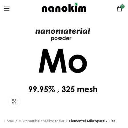
0
Click to enlarge
Home
Mikropartiküller/Mikro tozlar
Elementel Mikropartiküller