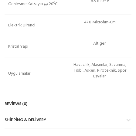
8.5 x 10^-6
Genleşme Katsayısı @ 20ºC
47.8 Microhm-Cm
Elektrik Direnci
Altıgen
Kristal Yapı
Havacılık, Alaşımlar, Savunma,
Tıbbi, Askeri, Piroteknik, Spor
Uygulamalar
Eşyaları
REVIEWS (0)
SHIPPING & DELIVERY