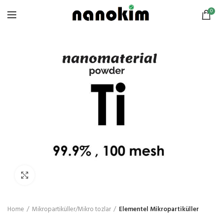
0
Click to enlarge
Home
Mikropartiküller/Mikro tozlar
Elementel Mikropartiküller