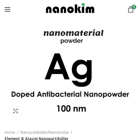
0
Click to enlarge
Home
Nanopartiküller/Nanotozlar
Element & Alaşım Nanopartiküller