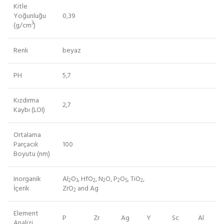
Kitle
Yoğunluğu
0,39
3
(g/cm
)
Renk
beyaz
PH
5,7
Kızdırma
2,7
Kaybı (LOI)
Ortalama
Parçacık
100
Boyutu (nm)
Inorganik
Al
O
, HfO
, N
O, P
O
, TiO
,
2
3
2
2
2
5
2
İçerik
ZrO
and Ag
2
Element
P
Zr
Ag
Y
Sc
Al
Analizi