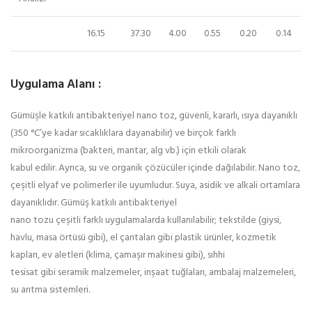
16.15
37.30
4.00
0.55
0.20
0.14
Uygulama Alanı :
Gümüşle katkılı antibakteriyel nano toz, güvenli, kararlı, ısıya dayanıklı
(350 °C’ye kadar sıcaklıklara dayanabilir) ve birçok farklı
mikroorganizma (bakteri, mantar, alg vb.) için etkili olarak
kabul edilir. Ayrıca, su ve organik çözücüler içinde dağılabilir. Nano toz,
çeşitli elyaf ve polimerler ile uyumludur. Suya, asidik ve alkali ortamlara
dayanıklıdır. Gümüş katkılı antibakteriyel
nano tozu çeşitli farklı uygulamalarda kullanılabilir; tekstilde (giysi,
havlu, masa örtüsü gibi), el çantaları gibi plastik ürünler, kozmetik
kapları, ev aletleri (klima, çamaşır makinesi gibi), sıhhi
tesisat gibi seramik malzemeler, inşaat tuğlaları, ambalaj malzemeleri,
su arıtma sistemleri.