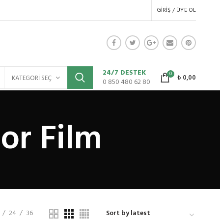
GIRIŞ / ÜYE OL
24/7 DESTEK
0
₺
0,00
KATEGORI SEÇ
0 850 480 62 80
or Film
24
36