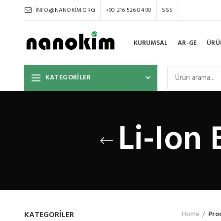
INFO@NANOKIM.ORG
+90 216 526 04 90
SSS
KURUMSAL
AR-GE
ÜRÜ
KATEGORİLER
Li-Ion
KATEGORILER
Home
Pro