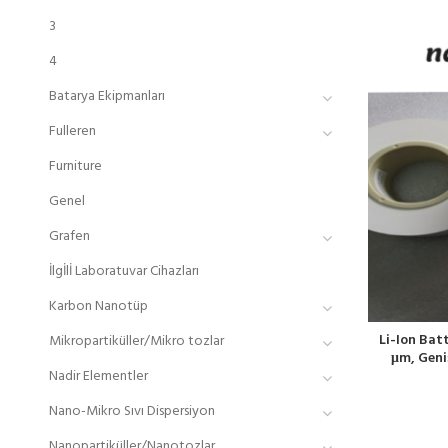
3
4
Batarya Ekipmanları
Fulleren
Furniture
Genel
Grafen
İlgİlİ Laboratuvar Cihazları
Karbon Nanotüp
Li-Ion Batt
Mikropartiküller/Mikro tozlar
μm, Geni
Nadir Elementler
Nano-Mikro Sıvı Dispersiyon
Nanopartiküller/Nanotozlar