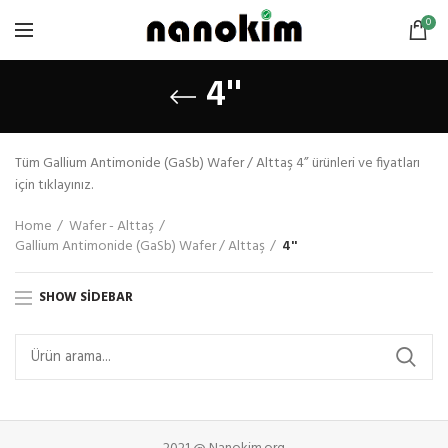
0
4''
Tüm Gallium Antimonide (GaSb) Wafer / Alttaş 4” ürünleri ve fiyatları
için tıklayınız.
Home
Wafer - Alttaş
Gallium Antimonide (GaSb) Wafer / Alttaş
4''
SHOW SIDEBAR