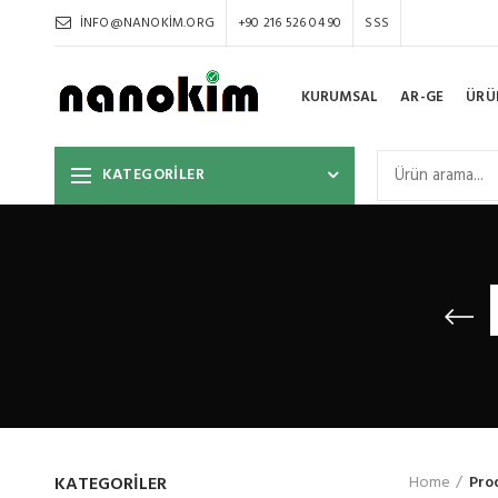
INFO@NANOKIM.ORG
+90 216 526 04 90
SSS
KURUMSAL
AR-GE
ÜRÜ
KATEGORİLER
KATEGORILER
Home
Pro