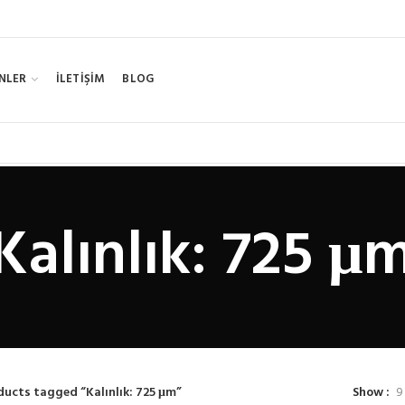
NLER
İLETİŞİM
BLOG
Kalınlık: 725 μ
ducts tagged “Kalınlık: 725 μm”
Show
9