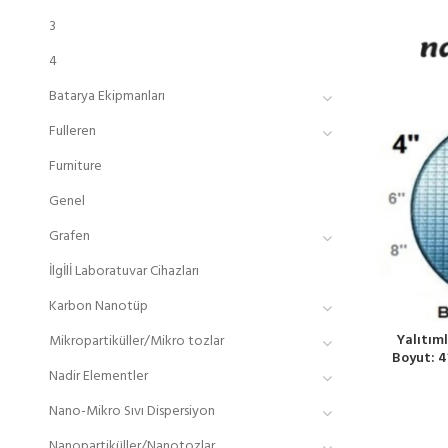
3
4
Batarya Ekipmanları
Fulleren
Furniture
Genel
Grafen
İlgİlİ Laboratuvar Cihazları
Karbon Nanotüp
Yalıtıml
Mikropartiküller/Mikro tozlar
Boyut: 4”
Nadir Elementler
Nano-Mikro Sıvı Dispersiyon
Nanopartiküller/Nanotozlar