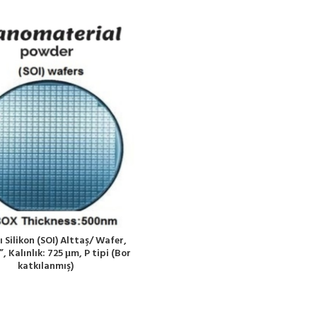
ı Silikon (SOI) Alttaş/ Wafer,
, Kalınlık: 725 μm, P tipi (Bor
katkılanmış)