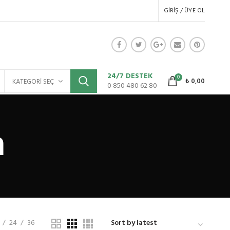
GIRIŞ / ÜYE OL
24/7 DESTEK
0
₺
0,00
KATEGORI SEÇ
0 850 480 62 80
m
24
36