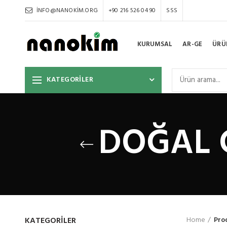
INFO@NANOKIM.ORG
+90 216 526 04 90
SSS
KURUMSAL
AR-GE
ÜRÜ
KATEGORİLER
DOĞAL 
KATEGORILER
Home
Pro