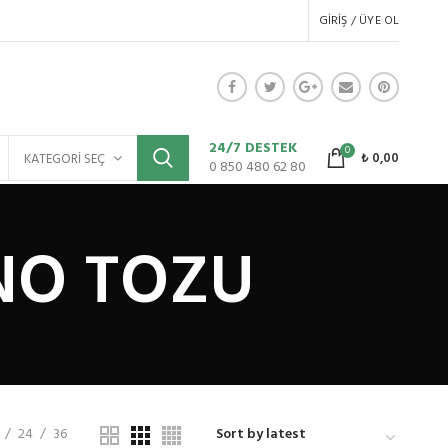
GIRIŞ / ÜYE OL
24/7 DESTEK
0
₺
0,00
KATEGORI SEÇ
0 850 480 62 80
NO TOZU
24
36