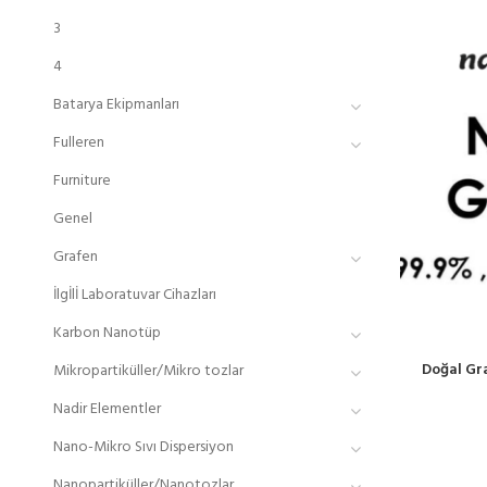
3
4
Batarya Ekipmanları
Fulleren
Furniture
Genel
Grafen
İlgİlİ Laboratuvar Cihazları
Karbon Nanotüp
Doğal Gra
Mikropartiküller/Mikro tozlar
Nadir Elementler
Nano-Mikro Sıvı Dispersiyon
Nanopartiküller/Nanotozlar