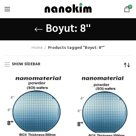
0
Boyut: 8''
Home
Products tagged “Boyut: 8''”
SHOW SIDEBAR