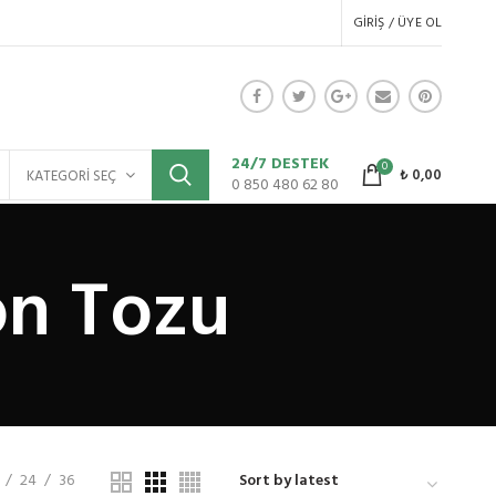
GIRIŞ / ÜYE OL
24/7 DESTEK
0
₺
0,00
KATEGORI SEÇ
0 850 480 62 80
on Tozu
24
36