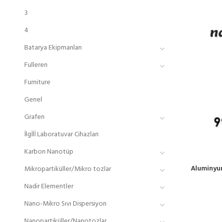
3
4
Batarya Ekipmanları
Fulleren
Furniture
Genel
Grafen
İlgİlİ Laboratuvar Cihazları
Karbon Nanotüp
Aluminyum
Mikropartiküller/Mikro tozlar
Nadir Elementler
Nano-Mikro Sıvı Dispersiyon
Nanopartiküller/Nanotozlar