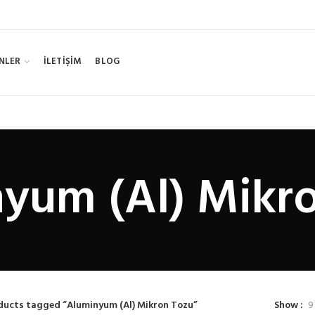
NLER
İLETİŞİM
BLOG
yum (Al) Mikr
ducts tagged “Aluminyum (Al) Mikron Tozu”
Show
9