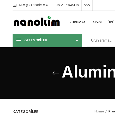
INFO@NANOKIM.ORG
+90 216 526 04 90
SSS
KURUMSAL
AR-GE
ÜRÜ
KATEGORİLER
Alumin
KATEGORILER
Home
Pro