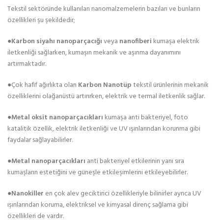
Tekstil sektöründe kullanılan nanomalzemelerin bazıları ve bunların
özellikleri şu şekildedir;
●
Karbon siyahı
nanoparçacığı
veya
nanofiberi
kumaşa elektrik
iletkenliği sağlarken, kumaşın mekanik ve aşınma dayanımını
artırmaktadır.
●Çok hafif ağırlıkta olan
Karbon Nanotüp
tekstil ürünlerinin mekanik
özelliklerini olağanüstü artırırken, elektrik ve termal iletkenlik sağlar.
●
Metal oksit nanoparçacıkları
kumaşa anti bakteriyel, foto
katalitik özellik, elektrik iletkenliği ve UV ışınlarından korunma gibi
faydalar sağlayabilirler.
●
Metal nanoparçacıkları
anti bakteriyel etkilerinin yanı sıra
kumaşların estetiğini ve güneşle etkileşimlerini etkileyebilirler.
●
Nanokiller
en çok alev geciktirici özellikleriyle bilinirler ayrıca UV
ışınlarından koruma, elektriksel ve kimyasal direnç sağlama gibi
özellikleri de vardır.