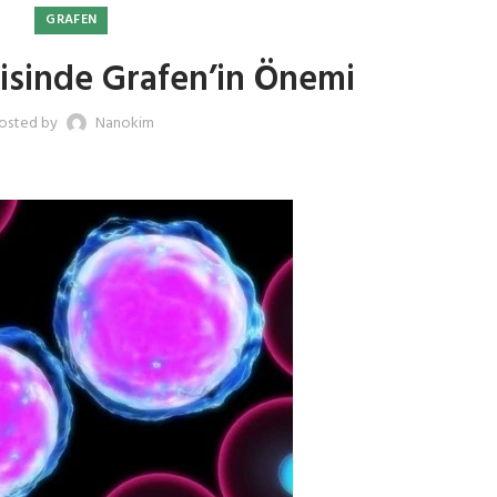
GRAFEN
isinde Grafen’in Önemi
osted by
Nanokim