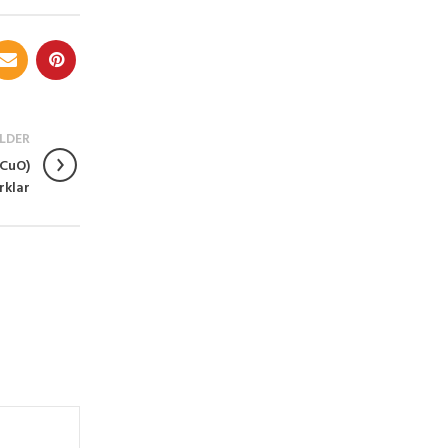
LDER
 (CuO)
rklar