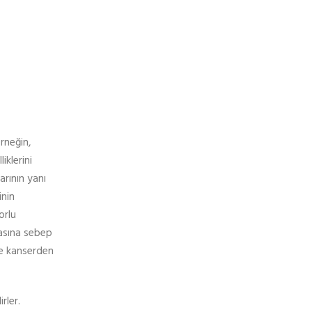
rneğin,
iklerini
arının yanı
inin
orlu
masına sebep
te kanserden
rler.