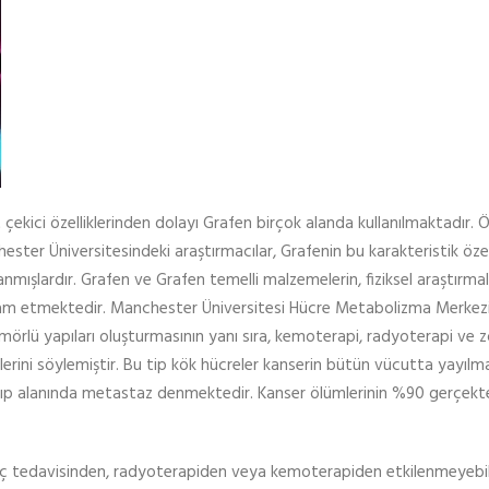
 çekici özelliklerinden dolayı Grafen birçok alanda kullanılmaktadır. Ö
ster Üniversitesindeki araştırmacılar, Grafenin bu karakteristik özell
nmışlardır. Grafen ve Grafen temelli malzemelerin, fiziksel araştırmal
devam etmektedir. Manchester Üniversitesi Hücre Metabolizma Merkez
ümörlü yapıları oluşturmasının yanı sıra, kemoterapi, radyoterapi ve z
lerini söylemiştir. Bu tip kök hücreler kanserin bütün vücutta yayıl
e tıp alanında metastaz denmektedir. Kanser ölümlerinin %90 gerçek
İlaç tedavisinden, radyoterapiden veya kemoterapiden etkilenmeyebili