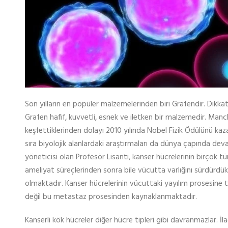
Son yılların en popüler malzemelerinden biri Grafendir. Dikkat
Grafen hafif, kuvvetli, esnek ve iletken bir malzemedir. Manche
keşfettiklerinden dolayı 2010 yılında Nobel Fizik Ödülünü kaza
sıra biyolojik alanlardaki araştırmaları da dünya çapında 
yöneticisi olan Profesör Lisanti, kanser hücrelerinin birçok t
ameliyat süreçlerinden sonra bile vücutta varlığını sürdürdük
olmaktadır. Kanser hücrelerinin vücuttaki yayılım prosesin
değil bu metastaz prosesinden kaynaklanmaktadır.
Kanserli kök hücreler diğer hücre tipleri gibi davranmazlar. 