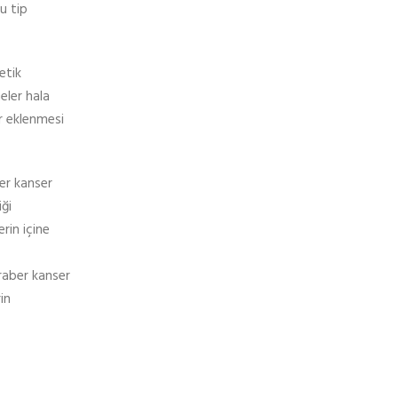
u tip
etik
eler hala
r eklenmesi
er kanser
ği
rin içine
raber kanser
in