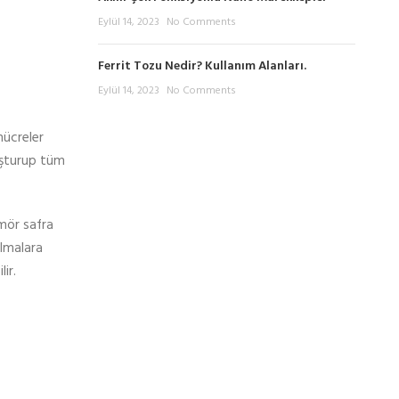
Eylül 14, 2023
No Comments
Ferrit Tozu Nedir? Kullanım Alanları.
Eylül 14, 2023
No Comments
hücreler
luşturup tüm
ümör safra
ılmalara
ir.