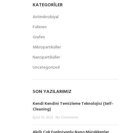
KATEGORILER
Antimikrobiyal
Fulleren
Grafen
Mikropartiküller
Nanopartiküller
Uncategorized
SON YAZILARIMIZ
Kendi Kendini Temizleme Teknolojisi (Self-
Cleaning)
Eylül 14, 2023
No Comments
Akıllı Çok Fonksiyonlu Nano Mürekkepler