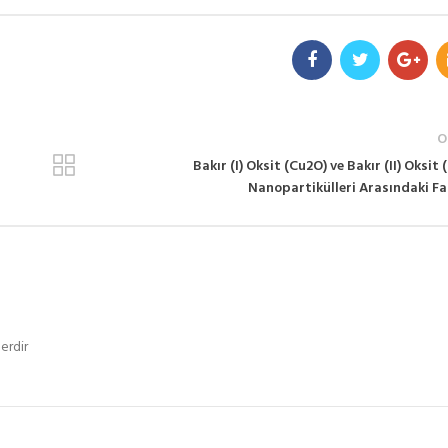
O
Bakır (I) Oksit (Cu2O) ve Bakır (II) Oksit
Nanopartikülleri Arasındaki Fa
erdir