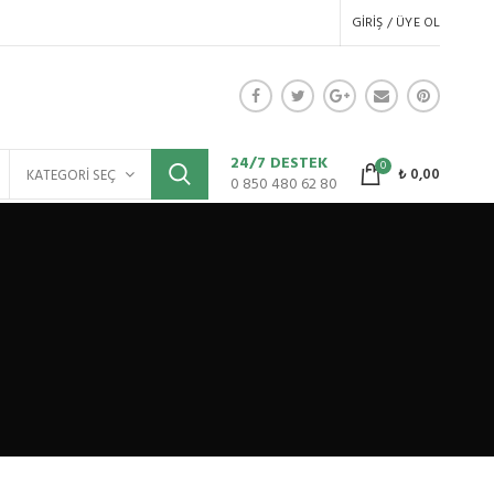
GIRIŞ / ÜYE OL
24/7 DESTEK
0
₺
0,00
KATEGORI SEÇ
0 850 480 62 80