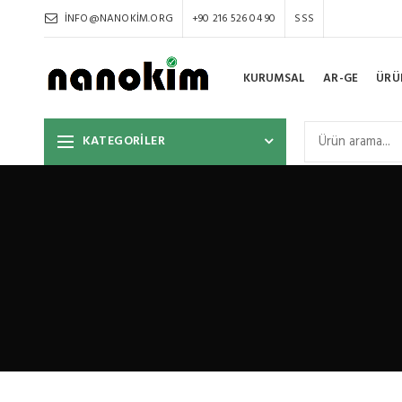
INFO@NANOKIM.ORG
+90 216 526 04 90
SSS
KURUMSAL
AR-GE
ÜRÜ
KATEGORİLER