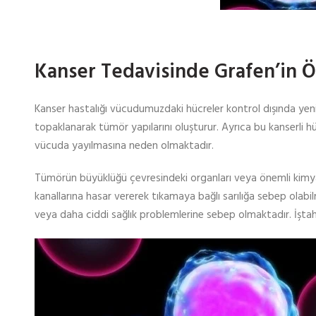
Kanser Tedavisinde Grafen’in 
Kanser hastalığı vücudumuzdaki hücreler kontrol dışında yen
topaklanarak tümör yapılarını oluşturur. Ayrıca bu kanserli 
vücuda yayılmasına neden olmaktadır.
Tümörün büyüklüğü çevresindeki organları veya önemli kimyasa
kanallarına hasar vererek tıkamaya bağlı sarılığa sebep olabi
veya daha ciddi sağlık problemlerine sebep olmaktadır. İştahsız