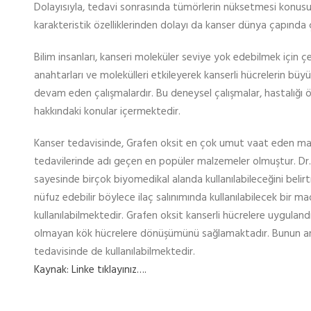
Dolayısıyla, tedavi sonrasında tümörlerin nüksetmesi konusund
karakteristik özelliklerinden dolayı da kanser dünya çapında
Bilim insanları, kanseri moleküler seviye yok edebilmek için ç
anahtarları ve molekülleri etkileyerek kanserli hücrelerin bü
devam eden çalışmalardır. Bu deneysel çalışmalar, hastalığı 
hakkındaki konular içermektedir.
Kanser tedavisinde, Grafen oksit en çok umut vaat eden malz
tedavilerinde adı geçen en popüler malzemeler olmuştur. Dr. 
sayesinde birçok biyomedikal alanda kullanılabileceğini belirt
nüfuz edebilir böylece ilaç salınımında kullanılabilecek bir mad
kullanılabilmektedir. Grafen oksit kanserli hücrelere uygula
olmayan kök hücrelere dönüşümünü sağlamaktadır. Bunun anlam
tedavisinde de kullanılabilmektedir.
Kaynak: Linke tıklayınız….