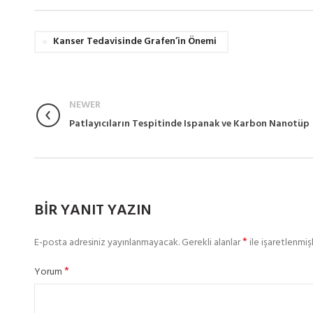
Kanser Tedavisinde Grafen’in Önemi
NEWER
Patlayıcıların Tespitinde Ispanak ve Karbon Nanotüp
BIR YANIT YAZIN
*
E-posta adresiniz yayınlanmayacak.
Gerekli alanlar
ile işaretlenmişl
*
Yorum