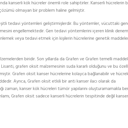
a kanserli kök hücreler önemli role sahiptirler. Kanserli hücrelerin b
 çözümü olmayan bir problem haline gelmiştir.
eşitli tedavi yöntemleri geliştirmişlerdir. Bu yöntemler, vücuttaki gen
yümesini engellemektedir. Gen tedavi yöntemlerini içeren klinik denem
önlemek veya tedavi etmek için kişilerin hücrelerine genetik maddele
emelerden biridir. Son yıllarda da Grafen ve Grafen temelli maddel
Lisanti, grafen oksit malzemesinin suda kararlı olduğunu ve bu özelli
miştir. Grafen oksit kanser hücrelerine kolayca bağlanabilir ve hücrele
dedir. Ayrıca, Grafen oksit etkili bir anti kanser ilacı olarak da
ndığı zaman, kanser kök hücreleri tümör yapılarını oluşturamamakla be
ı, Grafen oksit sadece kanserli hücrelerin tespitinde değil kanser