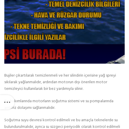
Bujiler çıkartılarak temizlenmeli ve her silindirin içerisine yağ spreyi
sıkılarak yağlanmalıdır, ardından motorun dışı önerilen motor
temizleyici kullanılarak bir bez yardımıyla silinir.
Kış bakımlarında motorların soğutma sistemi ve su pompalarında
antifriz dolaşımı sağlanmalıdır.
Soğutma suyu devresi kontrol edilmeli ve bu amaçla teknelerde su
bulundurulmalıdır, ayrıca su süzgeci periyodik olarak kontrol edilmeli