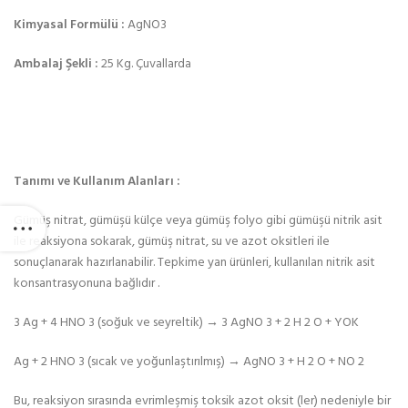
Kimyasal Formülü :
AgNO3
Ambalaj Şekli :
25 Kg. Çuvallarda
Tanımı ve Kullanım Alanları :
Gümüş nitrat, gümüşü külçe veya gümüş folyo gibi gümüşü nitrik asit
ile reaksiyona sokarak, gümüş nitrat, su ve azot oksitleri ile
sonuçlanarak hazırlanabilir. Tepkime yan ürünleri, kullanılan nitrik asit
konsantrasyonuna bağlıdır .
3 Ag + 4 HNO 3 (soğuk ve seyreltik) → 3 AgNO 3 + 2 H 2 O + YOK
Ag + 2 HNO 3 (sıcak ve yoğunlaştırılmış) → AgNO 3 + H 2 O + NO 2
Bu, reaksiyon sırasında evrimleşmiş toksik azot oksit (ler) nedeniyle bir