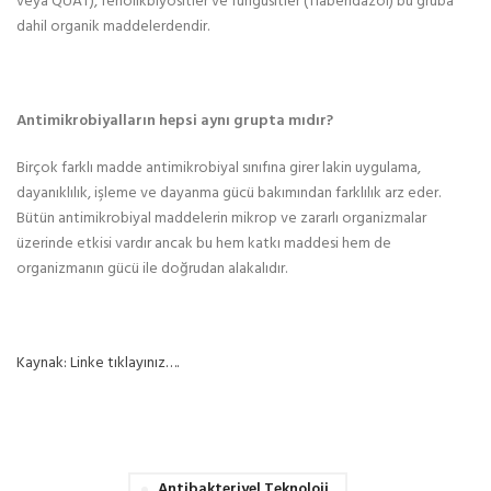
veya QUAT), fenolikbiyositler ve fungusitler (Tiabendazol) bu gruba
dahil organik maddelerdendir.
Antimikrobiyalların hepsi aynı grupta mıdır?
Birçok farklı madde antimikrobiyal sınıfına girer lakin uygulama,
dayanıklılık, işleme ve dayanma gücü bakımından farklılık arz eder.
Bütün antimikrobiyal maddelerin mikrop ve zararlı organizmalar
üzerinde etkisi vardır ancak bu hem katkı maddesi hem de
organizmanın gücü ile doğrudan alakalıdır.
Kaynak: Linke tıklayınız….
Antibakteriyel Teknoloji