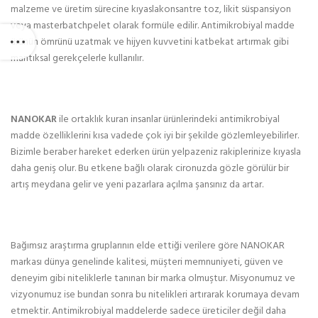
malzeme ve üretim sürecine kıyaslakonsantre toz, likit süspansiyon
veya masterbatchpelet olarak formüle edilir. Antimikrobiyal madde
ürünün ömrünü uzatmak ve hijyen kuvvetini katbekat artırmak gibi
mantıksal gerekçelerle kullanılır.
NANOKAR
ile ortaklık kuran insanlar ürünlerindeki antimikrobiyal
madde özelliklerini kısa vadede çok iyi bir şekilde gözlemleyebilirler.
Bizimle beraber hareket ederken ürün yelpazeniz rakiplerinize kıyasla
daha geniş olur. Bu etkene bağlı olarak cironuzda gözle görülür bir
artış meydana gelir ve yeni pazarlara açılma şansınız da artar.
Bağımsız araştırma gruplarının elde ettiği verilere göre NANOKAR
markası dünya genelinde kalitesi, müşteri memnuniyeti, güven ve
deneyim gibi niteliklerle tanınan bir marka olmuştur. Misyonumuz ve
vizyonumuz ise bundan sonra bu nitelikleri artırarak korumaya devam
etmektir. Antimikrobiyal maddelerde sadece üreticiler değil daha