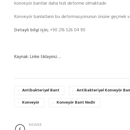
konveyör bantlar daha hızlı deforme olmaktadır.
Konveyör banlatların bu deformasyonunun önüne geçmek ve hij
Detaylı bilgi için;
+90 216 526 04 90
Kaynak: Linke tıklayınız….
Antibakteriyel Bant
Antibakteriyel Konveyör Ba
Konveyör
Konveyör Bant Nedir
NEWER