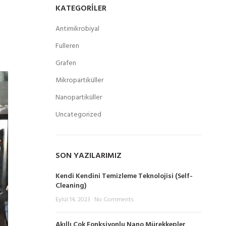
KATEGORILER
Antimikrobiyal
Fulleren
Grafen
Mikropartiküller
Nanopartiküller
Uncategorized
SON YAZILARIMIZ
Kendi Kendini Temizleme Teknolojisi (Self-
Cleaning)
Eylül 14, 2023
No Comments
Akıllı Çok Fonksiyonlu Nano Mürekkepler