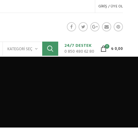
GIRIŞ / ÜYE OL
24/7 DESTEK
0
₺
0,00
KATEGORI SEÇ
0 850 480 62 80