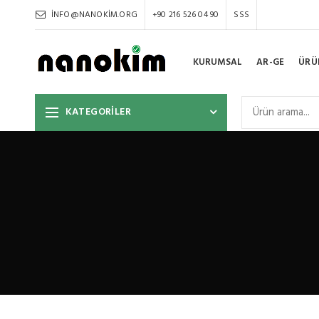
INFO@NANOKIM.ORG
+90 216 526 04 90
SSS
KURUMSAL
AR-GE
ÜRÜ
KATEGORİLER