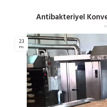
Antibakteriyel Konve
P
23
EYL