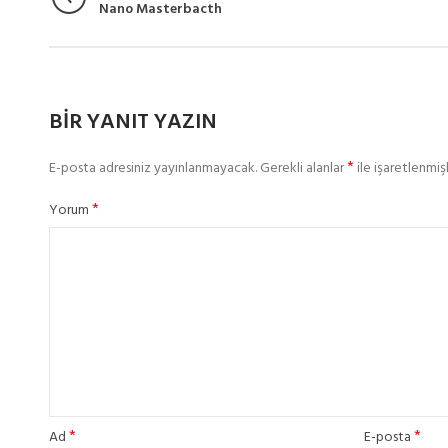
Nano Masterbacth
BIR YANIT YAZIN
*
E-posta adresiniz yayınlanmayacak.
Gerekli alanlar
ile işaretlenmişl
*
Yorum
*
*
Ad
E-posta