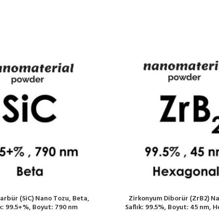
Karbür (SiC) Nano Tozu, Beta,
Zirkonyum Diborür (ZrB2) N
ık: 99.5+%, Boyut: 790 nm
Saflık: 99.5%, Boyut: 45 nm, 