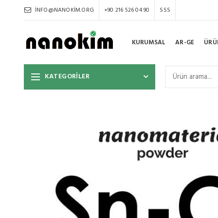
INFO@NANOKIM.ORG
+90 216 526 04 90
SSS
KURUMSAL
AR-GE
ÜRÜ
KATEGORİLER