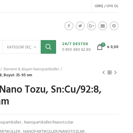
GIRIŞ / ÜYE OL
24/7 DESTEK
0
₺
0,00
KATEGORI SEÇ
0 850 480 62 80
Element & Alaşım Nanopartiküller
8, Boyut: 35-95 nm
Nano Tozu, Sn:Cu/92:8,
nm
opartiküller
,
Nanopartiküller/Nanotozlar
ARTIKÜLLER
,
NANOPARTIKÜLLER/NANOTOZLAR
,