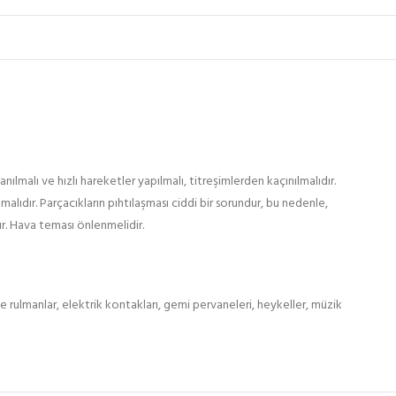
ılmalı ve hızlı hareketler yapılmalı, titreşimlerden kaçınılmalıdır.
lıdır. Parçacıkların pıhtılaşması ciddi bir sorundur, bu nedenle,
ır. Hava teması önlenmelidir.
le rulmanlar, elektrik kontakları, gemi pervaneleri, heykeller, müzik