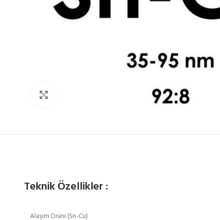
Click to enlarge
Teknik Özellikler :
Alaşım Oranı (Sn-Cu)