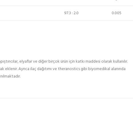
97.3 : 2.0
0.005
ştırıcılar, elyaflar ve diğer birçok ürün için katkı maddesi olarak kullanılır.
 eklenir. Ayrıca ilaç dağıtımı ve theranostics gibi biyomedikal alanında
anılmaktadır.