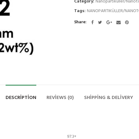
Category:
Nanopartiküller/Nanot
Tags:
NANOPARTIKÜLLER/NANOT
Share
DESCRIPTION
REVIEWS (0)
SHIPPING & DELIVERY
97.3+