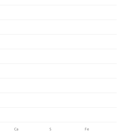
Ca
S
Fe