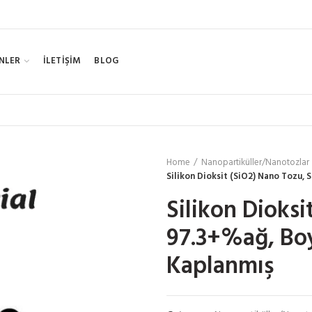
NLER
İLETİŞİM
BLOG
Home
Nanopartiküller/Nanotozlar
Silikon Dioksit (SiO2) Nano Tozu, S
Silikon Dioksi
97.3+%ağ, Boyu
Kaplanmış