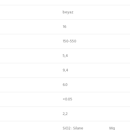
beyaz
16
150-550
5,4
9,4
6.0
<0.05
2,2
SiO2 : Silane
Mg