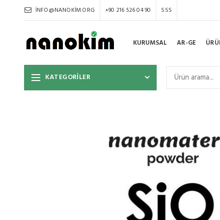
INFO@NANOKIM.ORG
+90 216 526 04 90
SSS
KURUMSAL
AR-GE
ÜRÜ
KATEGORİLER