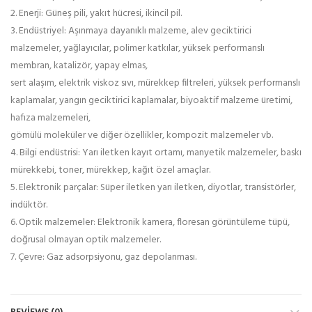
2. Enerji: Güneş pili, yakıt hücresi, ikincil pil.
3. Endüstriyel: Aşınmaya dayanıklı malzeme, alev geciktirici
malzemeler, yağlayıcılar, polimer katkılar, yüksek performanslı
membran, katalizör, yapay elmas,
sert alaşım, elektrik viskoz sıvı, mürekkep filtreleri, yüksek performanslı
kaplamalar, yangın geciktirici kaplamalar, biyoaktif malzeme üretimi,
hafıza malzemeleri,
gömülü moleküler ve diğer özellikler, kompozit malzemeler vb.
4. Bilgi endüstrisi: Yarı iletken kayıt ortamı, manyetik malzemeler, baskı
mürekkebi, toner, mürekkep, kağıt özel amaçlar.
5. Elektronik parçalar: Süper iletken yarı iletken, diyotlar, transistörler,
indüktör.
6. Optik malzemeler: Elektronik kamera, floresan görüntüleme tüpü,
doğrusal olmayan optik malzemeler.
7. Çevre: Gaz adsorpsiyonu, gaz depolanması.