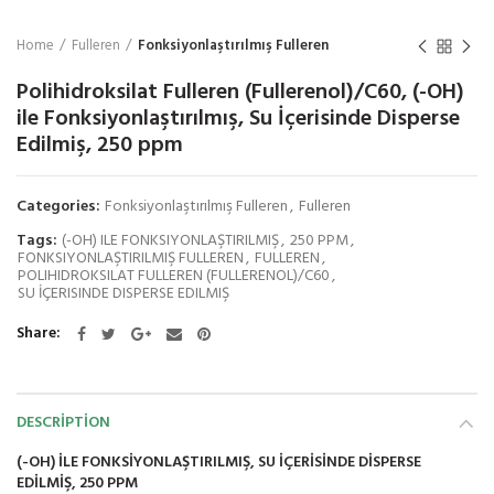
Home
Fulleren
Fonksiyonlaştırılmış Fulleren
Polihidroksilat Fulleren (Fullerenol)/C60, (-OH)
ile Fonksiyonlaştırılmış, Su İçerisinde Disperse
Edilmiş, 250 ppm
Categories:
Fonksiyonlaştırılmış Fulleren
,
Fulleren
Tags:
(-OH) ILE FONKSIYONLAŞTIRILMIŞ
,
250 PPM
,
FONKSIYONLAŞTIRILMIŞ FULLEREN
,
FULLEREN
,
POLIHIDROKSILAT FULLEREN (FULLERENOL)/C60
,
SU İÇERISINDE DISPERSE EDILMIŞ
Share
DESCRIPTION
(-OH) ILE FONKSIYONLAŞTIRILMIŞ, SU İÇERISINDE DISPERSE
EDILMIŞ, 250 PPM