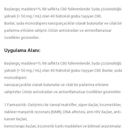
Başlangıç maddesi>% 98 saflıkta C60 fullerenleridir. Suda çözünürlüğü
yüksek (> 50 mg / mL) olan 40 hidroksil grubu taşıyan C60.
Bunlar, suda monodispers nanoparçacıklar olarak bulunurlar ve cilalı bir
parlatma etkisine sahiptir. Üstün antioksidan ve antienflamatuar
özellikler gösterirler.
Uygulama Alanı:
Başlangıç ​​maddesi>% 98 saflıkta C60 fullerenleridir. Suda çözünürlüğü
yüksek (> 50 mg / mL) olan 40 hidroksil grubu taşıyan C60. Bunlar, suda
monodispers
nanoparçacıklar olarak bulunurlar ve cilalı bir parlatma etkisine
sahiptirler. Üstün antioksidan ve antienflamatuar özellikler gösterirler.
1. Farmasötik: Geliştirici ile tanısal reaktifler, süper ilaçlar, kozmetikler,
nükleer manyetik rezonans (NMR), DNA afinitesi, anti-HIV ilaçları, anti-
kanser ilaçları,
kemoterapi ilaçları, kozmetik katkı maddeleri ve bilimsel araştırmalar.