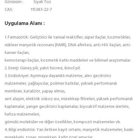
Görünüm : Siyah Toz
CAS: 115383-22-7
Uygulama Alanı :
1. Farmasötik: Geliştirici ile tanısal reaktifler, süper ilaçlar, kozmetikler,
nükleer manyetik rezonans (NMR), DNA afinitesi, anti-HIV ilaçları, anti-
kanser ilaçları,
kemoterapi ilaçları, kozmetik katkı maddeleri ve bilimsel araştırmalar.
2. Enerji: Güneş pili, yakıt hücresi, ikincil pil.
3. Endüstriyel: Aşınmaya dayanıklı malzeme, alev geciktirici
malzemeler, yağlayıcılar, polimer katkılar, yüksek performanslı
membran, katalizör, yapay elmas,
sert alaşım, elektrik viskoz sıvı, mürekkep filtreleri, yüksek performanslı
kaplamalar, yangın geciktirici kaplamalar, biyoaktif malzeme üretimi,
hafıza malzemeleri,
gömülü moleküler ve diğer özellikler, kompozit malzemeler vb.
4. Bilgi endüstrisi: Yarı iletken kayıt ortamı, manyetik malzemeler, baskı
mürekkebi, toner, mürekkep, kağıt özel amaçlar.