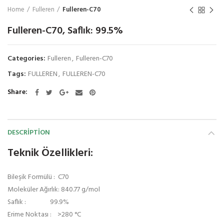
Home
Fulleren
Fulleren-C70
Fulleren-C70, Saflık: 99.5%
Categories:
Fulleren
,
Fulleren-C70
Tags:
FULLEREN
,
FULLEREN-C70
Share
DESCRIPTION
Teknik Özellikleri:
Bileşik Formülü : C70
Moleküler Ağırlık: 840.77 g/mol
Saflık : 99.9%
Erime Noktası : >280 °C