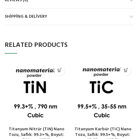
REVIEWS (0)
SHIPPING & DELIVERY
RELATED PRODUCTS
Titanyum Nitrür (TiN) Nano
Titanyum Karbür (TiC) Nano
Tozu, Saflık: 99.3+%, Boyut:
Tozu, Saflık: 99.5+%, Boyut: