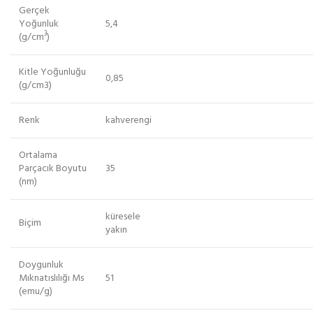
Gerçek
Yoğunluk
5,4
3
(g/cm
)
Kitle Yoğunluğu
0,85
(g/cm
3
)
Renk
kahverengi
Ortalama
Parçacık Boyutu
35
(nm)
küresele
Biçim
yakın
Doygunluk
Mıknatıslılığı Ms
51
(emu/g)