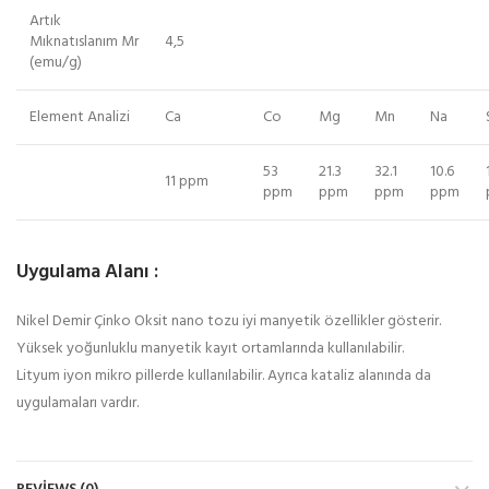
Artık
Mıknatıslanım Mr
4,5
(emu/g)
Element Analizi
Ca
Co
Mg
Mn
Na
53
21.3
32.1
10.6
11 ppm
ppm
ppm
ppm
ppm
Uygulama Alanı :
Nikel Demir Çinko Oksit nano tozu iyi manyetik özellikler gösterir.
Yüksek yoğunluklu manyetik kayıt ortamlarında kullanılabilir.
Lityum iyon mikro pillerde kullanılabilir. Ayrıca kataliz alanında da
uygulamaları vardır.