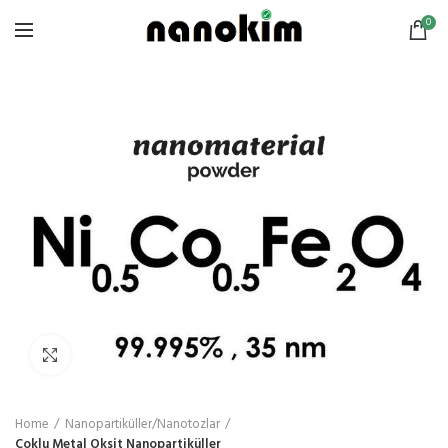
0
Click to enlarge
Home
Nanopartiküller/Nanotozlar
Çoklu Metal Oksit Nanopartiküller