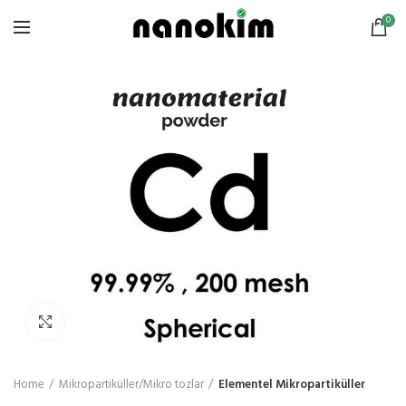
0
Click to enlarge
Home
Mikropartiküller/Mikro tozlar
Elementel Mikropartiküller