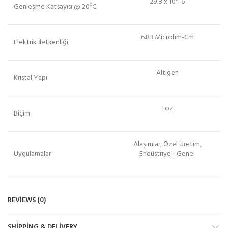
29.8 x 10^-6
Genleşme Katsayısı @ 20ºC
6.83 Microhm-Cm
Elektrik İletkenliği
Altıgen
Kristal Yapı
Toz
Biçim
Alaşımlar, Özel Üretim,
Uygulamalar
Endüstriyel- Genel
REVIEWS (0)
SHIPPING & DELIVERY