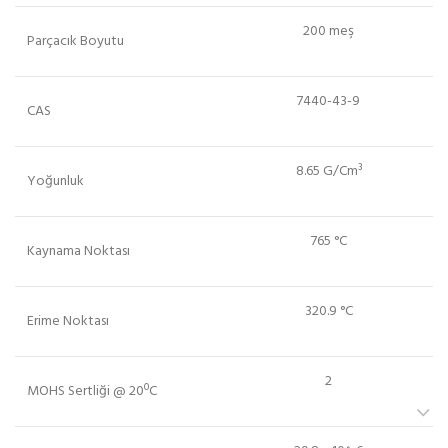
200 meş
Parçacık Boyutu
7440-43-9
CAS
8.65 G/Cm³
Yoğunluk
765 °C
Kaynama Noktası
320.9 °C
Erime Noktası
2
MOHS Sertliği @ 20ºC