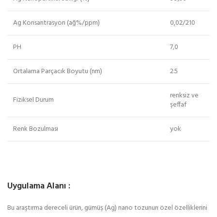
Ag Konsantrasyon (ağ%/ppm)
0,02/210
PH
7,0
Ortalama Parçacık Boyutu (nm)
2.5
renksiz ve
Fiziksel Durum
şeffaf
Renk Bozulması
yok
Uygulama Alanı :
Bu araştırma dereceli ürün, gümüş (Ag) nano tozunun özel özelliklerini