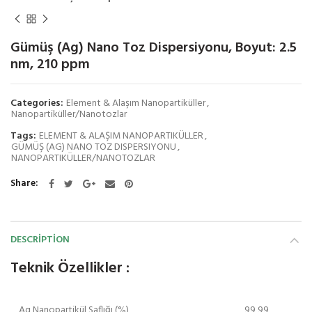
Gümüş (Ag) Nano Toz Dispersiyonu, Boyut: 2.5
nm, 210 ppm
Categories:
Element & Alaşım Nanopartiküller
,
Nanopartiküller/Nanotozlar
Tags:
ELEMENT & ALAŞIM NANOPARTIKÜLLER
,
GÜMÜŞ (AG) NANO TOZ DISPERSIYONU
,
NANOPARTIKÜLLER/NANOTOZLAR
Share
DESCRIPTION
Teknik Özellikler :
Ag Nanopartikül Saflığı (%)
99,99