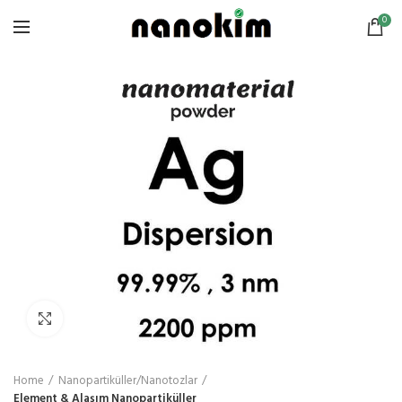
0
Click to enlarge
Home
Nanopartiküller/Nanotozlar
Element & Alaşım Nanopartiküller