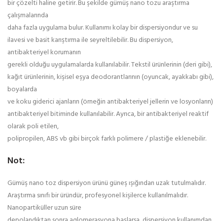
bir çözelti haline getirir. Bu şekilde gümüş nano tozu araştırma
çalışmalarında
daha fazla uygulama bulur. Kullanımı kolay bir dispersiyondur ve su
ilavesi ve basit karıştırma ile seyreltilebilir. Bu dispersiyon,
antibakteriyel korumanın
gerekli olduğu uygulamalarda kullanılabilir. Tekstil ürünlerinin (deri gibi),
kağıt ürünlerinin, kişisel eşya deodorantlarının (oyuncak, ayakkabı gibi),
boyalarda
ve koku giderici ajanların (örneğin antibakteriyel jellerin ve losyonların)
antibakteriyel bitiminde kullanılabilir. Ayrıca, bir antibakteriyel reaktif
olarak poli etilen,
polipropilen, ABS vb gibi birçok farklı polimere / plastiğe eklenebilir.
Not:
Gümüş nano toz dispersiyon ürünü güneş ışığından uzak tutulmalıdır.
Araştırma sınıfı bir üründür, profesyonel kişilerce kullanılmalıdır.
Nanopartiküller uzun süre
depolandıktan sonra aglomerasyona başlarsa, dispersiyon kullanımdan