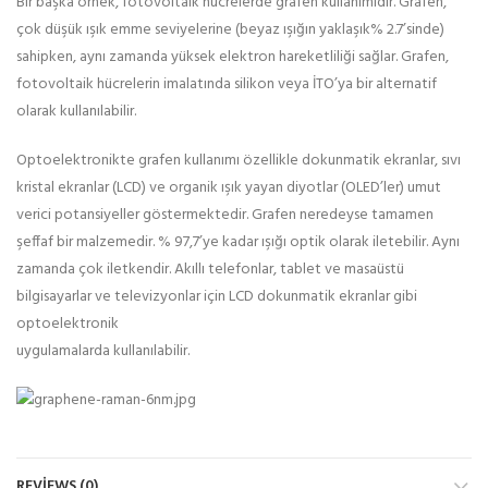
Bir başka örnek, fotovoltaik hücrelerde grafen kullanımıdır. Grafen,
çok düşük ışık emme seviyelerine (beyaz ışığın yaklaşık% 2.7’sinde)
sahipken, aynı zamanda yüksek elektron hareketliliği sağlar. Grafen,
fotovoltaik hücrelerin imalatında silikon veya İTO’ya bir alternatif
olarak kullanılabilir.
Optoelektronikte grafen kullanımı özellikle dokunmatik ekranlar, sıvı
kristal ekranlar (LCD) ve organik ışık yayan diyotlar (OLED’ler) umut
verici potansiyeller göstermektedir. Grafen neredeyse tamamen
şeffaf bir malzemedir. % 97,7’ye kadar ışığı optik olarak iletebilir. Aynı
zamanda çok iletkendir. Akıllı telefonlar, tablet ve masaüstü
bilgisayarlar ve televizyonlar için LCD dokunmatik ekranlar gibi
optoelektronik
uygulamalarda kullanılabilir.
REVIEWS (0)