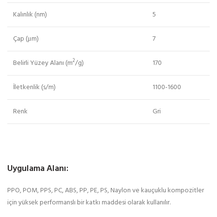
Kalınlık (nm)
5
Çap (μm)
7
2
Belirli Yüzey Alanı (m
/g)
170
İletkenlik (s/m)
1100-1600
Renk
Gri
Uygulama Alanı:
PPO, POM, PPS, PC, ABS, PP, PE, PS, Naylon ve kauçuklu kompozitler
için yüksek performanslı bir katkı maddesi olarak kullanılır.