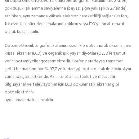
Bir başka örnek, fotovoltaik hücrelerde grafen kullanımıdır. Grafen,
çok düşük ışık emme seviyelerine (beyaz ışığın yaklaşık% 2.7’sinde)
sahipken, aynı zamanda yüksek elektron hareketliliği sağlar. Grafen,
fotovoltaik hücrelerin imalatında silikon veya İTO’ya bir alternatif
olarak kullanılabilir.
Optoelektronikte grafen kullanımı özellikle dokunmatik ekranlar, sıvı
kristal ekranlar (LCD) ve organik ışık yayan diyotlar (OLED’ler) umut
verici potansiyeller göstermektedir. Grafen neredeyse tamamen
şeffaf bir malzemedir. % 97,7’ye kadar ışığı optik olarak iletebilir. Aynı
zamanda çok iletkendir. Akıllı telefonlar, tablet ve masaüstü
bilgisayarlar ve televizyonlar için LCD dokunmatik ekranlar gibi
optoelektronik
uygulamalarda kullanılabilir.