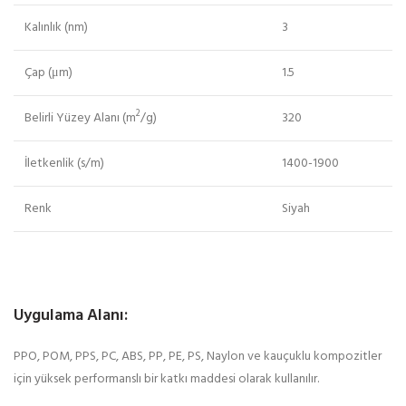
Kalınlık (nm)
3
Çap (μm)
1.5
2
Belirli Yüzey Alanı (m
/g)
320
İletkenlik (s/m)
1400-1900
Renk
Siyah
Uygulama Alanı:
PPO, POM, PPS, PC, ABS, PP, PE, PS, Naylon ve kauçuklu kompozitler
için yüksek performanslı bir katkı maddesi olarak kullanılır.