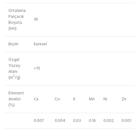
Ortalama
Parçacık
18
Boyutu
(nm)
Biçim
küresel
Özgül
Yüzey
>75
Alanı
2
(m
/g)
Element
Analizi
Ca
Co
K
Mn
Ni
Zn
(%)
0.007
0.004
0.03
0.16
0.002
0.001