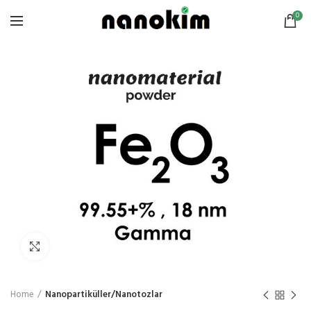
0
Click to enlarge
Home
Nanopartiküller/Nanotozlar