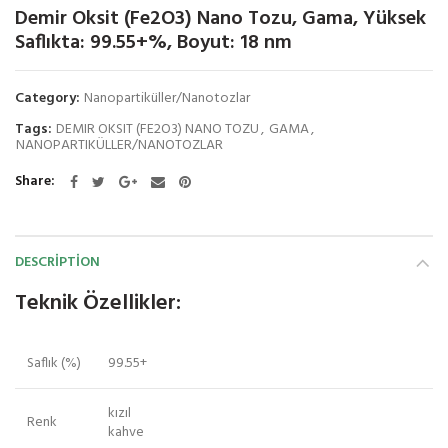
Demir Oksit (Fe2O3) Nano Tozu, Gama, Yüksek
Saflıkta: 99.55+%, Boyut: 18 nm
Category:
Nanopartiküller/Nanotozlar
Tags:
DEMIR OKSIT (FE2O3) NANO TOZU
,
GAMA
,
NANOPARTIKÜLLER/NANOTOZLAR
Share
DESCRIPTION
Teknik Özellikler:
Saflık (%)
99.55+
kızıl
Renk
kahve