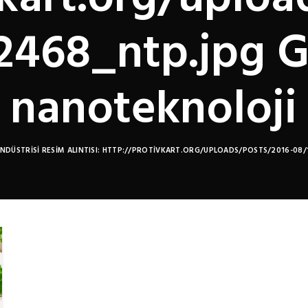
2468_ntp.jpg
nanoteknoloji
NDÜSTRISI RESIM ALINTISI: HTTP://PROTIVKART.ORG/UPLOADS/POSTS/2016-