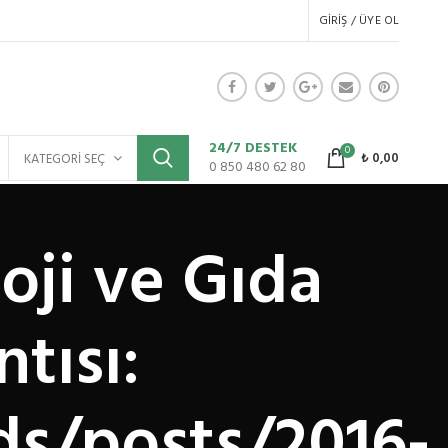
GIRIŞ / ÜYE OL
24/7 DESTEK
0
₺
0,00
KATEGORI SEÇ
0 850 480 62 80
oji ve Gıda
ntısı:
ds/posts/2016-