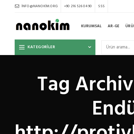
INFO@NANOKIM.ORG
+90 216 526 04 90
SSS
KURUMSAL
AR-GE
ÜRÜ
KATEGORİLER
Tag Archiv
Endüs
http://proti