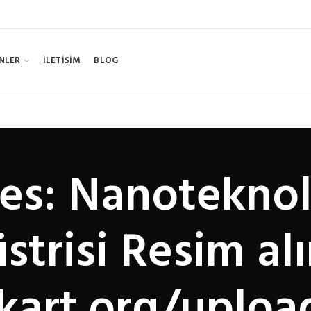
NLER
İLETİŞİM
BLOG
es: Nanoteknol
trisi Resim alı
vkart.org/uploa