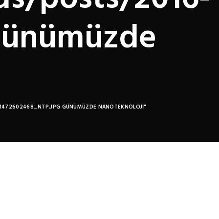
 Günümüzde
08/1472602468_NTP.JPG GÜNÜMÜZDE NANOTEKNOLOJI"