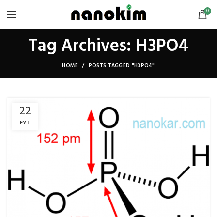
0
Tag Archives: H3PO4
HOME
POSTS TAGGED "H3PO4"
22
EYL